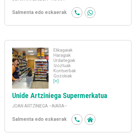
Salmenta edo eskaerak
Elikagaiak
Haragiak
Urdaitegiak
Izoztuak
Kontserbak
Gozokiak
[+]
Unide Artziniega Supermerkatua
JOAN ARTZINIEGA
–AIARA–
Salmenta edo eskaerak