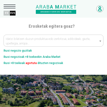
ARABAKO HERRIEN MERKATUA
ES
EUS
Erosketak egitera goaz?
Idatzi bilatzen duzun produktua edo zerbitzua, adibideak; gazta,
upeltegia, arropa…
Ikusi negozio guztiak
Ikusi negozioak +8 txekeekin Araba Market
Ikusi +8 txekeak
agortuta
dituzten negozioak