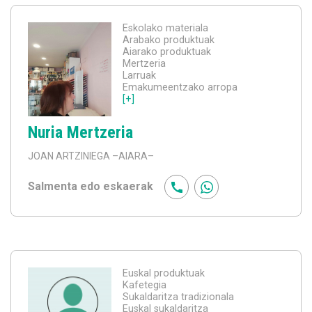
Eskolako materiala
Arabako produktuak
Aiarako produktuak
Mertzeria
Larruak
Emakumeentzako arropa
[+]
Nuria Mertzeria
JOAN ARTZINIEGA
–AIARA–
Salmenta edo eskaerak
Euskal produktuak
Kafetegia
Sukaldaritza tradizionala
Euskal sukaldaritza