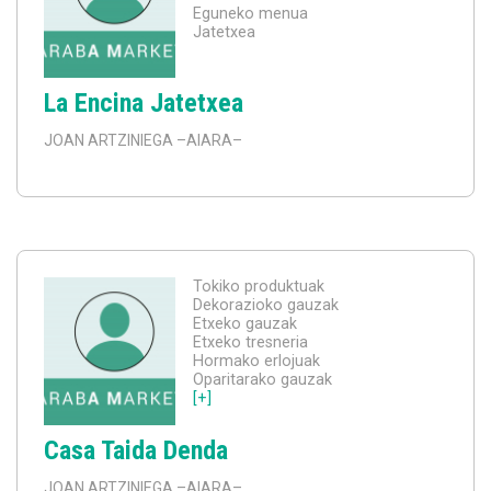
Eguneko menua
Jatetxea
La Encina Jatetxea
JOAN ARTZINIEGA
–AIARA–
Tokiko produktuak
Dekorazioko gauzak
Etxeko gauzak
Etxeko tresneria
Hormako erlojuak
Oparitarako gauzak
[+]
Casa Taida Denda
JOAN ARTZINIEGA
–AIARA–