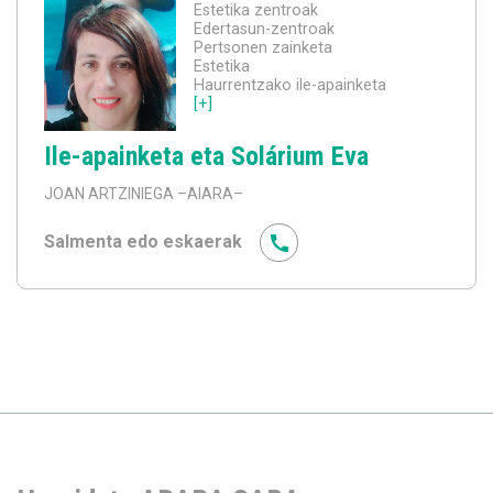
Estetika zentroak
Edertasun-zentroak
Pertsonen zainketa
Estetika
Haurrentzako ile-apainketa
[+]
Ile-apainketa eta Solárium Eva
JOAN ARTZINIEGA
–AIARA–
Salmenta edo eskaerak