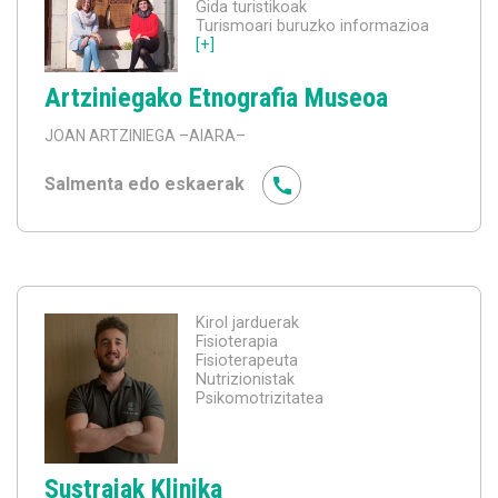
Gida turistikoak
Turismoari buruzko informazioa
[+]
Artziniegako Etnografia Museoa
JOAN ARTZINIEGA
–AIARA–
Salmenta edo eskaerak
Kirol jarduerak
Fisioterapia
Fisioterapeuta
Nutrizionistak
Psikomotrizitatea
Sustraiak Klinika