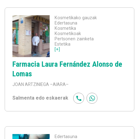
Kosmetikako gauzak
Edertasuna
Kosmetika
Kosmetikoak
Pertsonen zainketa
Estetika
[+]
Farmacia Laura Fernández Alonso de
Lomas
JOAN ARTZINIEGA
–AIARA–
Salmenta edo eskaerak
Edertasuna