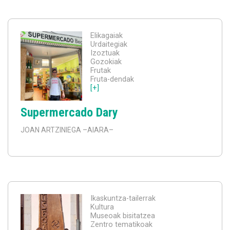
Elikagaiak
Urdaitegiak
Izoztuak
Gozokiak
Frutak
Fruta-dendak
[+]
Supermercado Dary
JOAN ARTZINIEGA
–AIARA–
Ikaskuntza-tailerrak
Kultura
Museoak bisitatzea
Zentro tematikoak