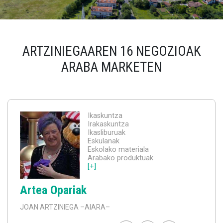
ARTZINIEGAAREN 16 NEGOZIOAK
ARABA MARKETEN
Ikaskuntza
Irakaskuntza
Ikasliburuak
Eskulanak
Eskolako materiala
Arabako produktuak
[+]
Artea Opariak
JOAN ARTZINIEGA
–AIARA–