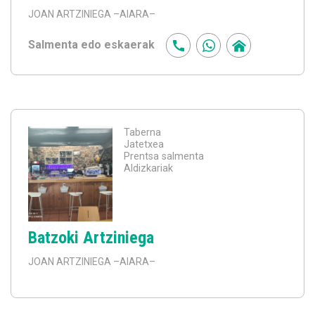
JOAN ARTZINIEGA
–AIARA–
Salmenta edo eskaerak
Taberna
Jatetxea
Prentsa salmenta
Aldizkariak
Batzoki Artziniega
JOAN ARTZINIEGA
–AIARA–