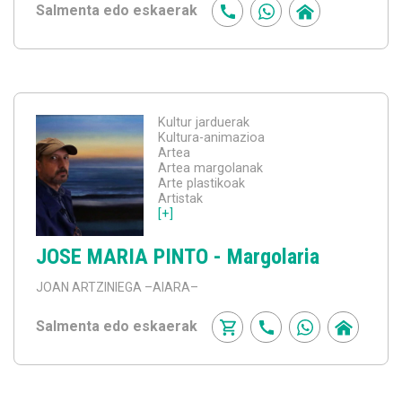
Salmenta edo eskaerak
Kultur jarduerak
Kultura-animazioa
Artea
Artea margolanak
Arte plastikoak
Artistak
[+]
JOSE MARIA PINTO - Margolaria
JOAN ARTZINIEGA
–AIARA–
Salmenta edo eskaerak