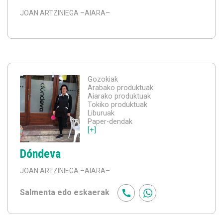
JOAN ARTZINIEGA
–AIARA–
Gozokiak
Arabako produktuak
Aiarako produktuak
Tokiko produktuak
Liburuak
Paper-dendak
[+]
Dóndeva
JOAN ARTZINIEGA
–AIARA–
Salmenta edo eskaerak