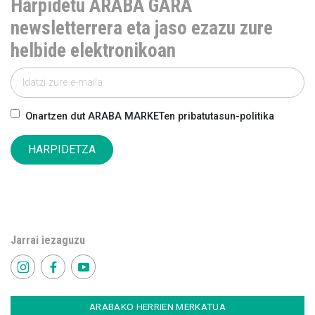
Harpidetu ARABA GARA
newsletterrera eta jaso ezazu zure
helbide elektronikoan
Onartzen dut ARABA MARKETen pribatutasun-politika
HARPIDETZA
Jarrai iezaguzu
ARABAKO HERRIEN MERKATUA