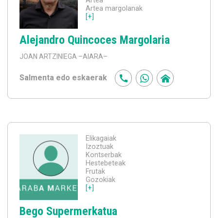
Artea
Artea margolanak
[+]
Alejandro Quincoces Margolaria
JOAN ARTZINIEGA
–AIARA–
Salmenta edo eskaerak
Elikagaiak
Izoztuak
Kontserbak
Hestebeteak
Frutak
Gozokiak
[+]
Bego Supermerkatua