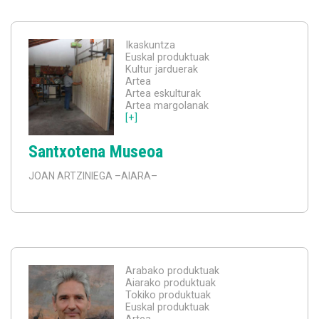
Ikaskuntza
Euskal produktuak
Kultur jarduerak
Artea
Artea eskulturak
Artea margolanak
[+]
Santxotena Museoa
JOAN ARTZINIEGA
–AIARA–
Arabako produktuak
Aiarako produktuak
Tokiko produktuak
Euskal produktuak