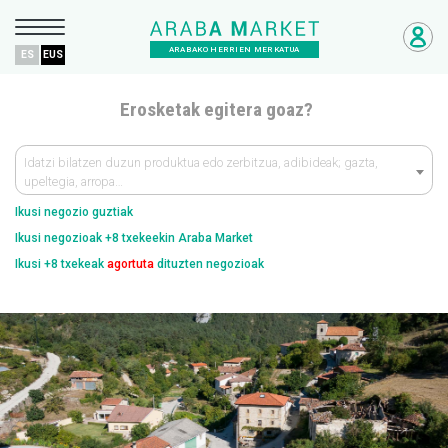
ARABAKO HERRIEN MERKATUA
ES
EUS
Erosketak egitera goaz?
Idatzi bilatzen duzun produktua edo zerbitzua, adibideak; gazta,
upeltegia, arropa…
Ikusi negozio guztiak
Ikusi negozioak +8 txekeekin Araba Market
Ikusi +8 txekeak
agortuta
dituzten negozioak