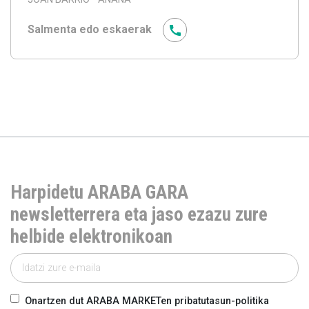
Salmenta edo eskaerak
Harpidetu ARABA GARA
newsletterrera eta jaso ezazu zure
helbide elektronikoan
Onartzen dut ARABA MARKETen pribatutasun-politika