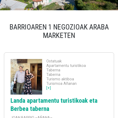
BARRIOAREN 1 NEGOZIOAK ARABA
MARKETEN
Ostatuak
Apartamentu turistikoa
Taberna
Taberna
Turismo aktiboa
Turismoa Añanan
[+]
Landa apartamentu turistikoak eta
Berbea taberna
JOAN BARRIO
–AÑANA–