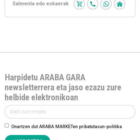
Salmenta edo eskaerak
Harpidetu ARABA GARA
newsletterrera eta jaso ezazu zure
helbide elektronikoan
Onartzen dut ARABA MARKETen pribatutasun-politika