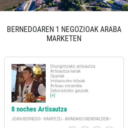
BERNEDOAREN 1 NEGOZIOAK ARABA
MARKETEN
Ehungintzako artisautza
Artisautza-lanak
Opariak
Imitaziozko bitxiak
Artisau-zeramika
Dekorazioko gauzak
[+]
8 noches Artisautza
JOAN BERNEDO
–KANPEZU - ARABAKO MENDIALDEA–