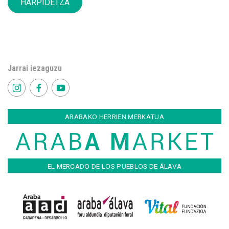
HARPIDETZA
Jarrai iezaguzu
ARABAKO HERRIEN MERKATUA
EL MERCADO DE LOS PUEBLOS DE ÁLAVA