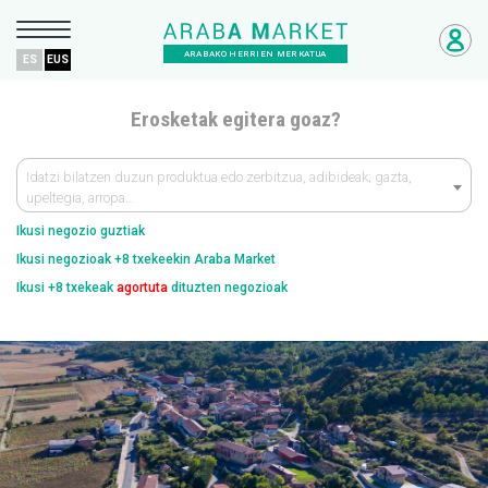
ARABAKO HERRIEN MERKATUA
ES
EUS
Erosketak egitera goaz?
Idatzi bilatzen duzun produktua edo zerbitzua, adibideak; gazta,
upeltegia, arropa…
Ikusi negozio guztiak
Ikusi negozioak +8 txekeekin Araba Market
Ikusi +8 txekeak
agortuta
dituzten negozioak