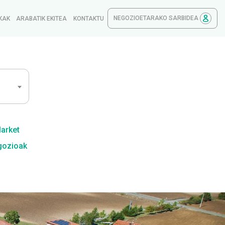
NEGOZIOETARAKO SARBIDEA
KAK
ARABATIK EKITEA
KONTAKTU
Market
gozioak