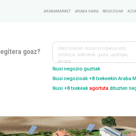
ARABAMARKET
ARABA GARA
NEGOZIOAK
AZO
Idatzi bilatzen duzun produktua edo
 egitera goaz?
zerbitzua, adibideak; gazta, upeltegia,
arropa…
Ikusi negozio guztiak
Ikusi negozioak +8 txekeekin Araba 
Ikusi +8 txekeak
agortuta
dituzten ne