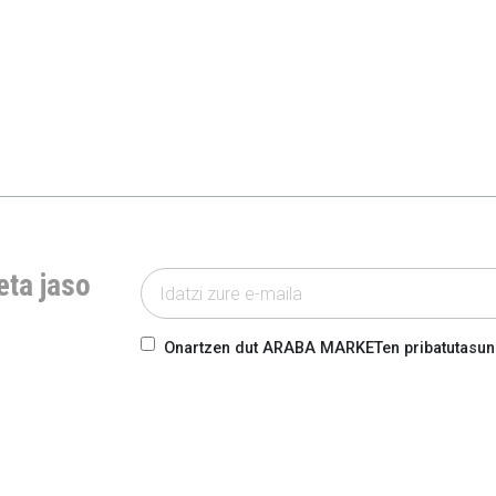
eta jaso
Onartzen dut ARABA MARKETen pribatutasun-