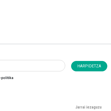
HARPIDETZA
politika
Jarrai iezaguzu