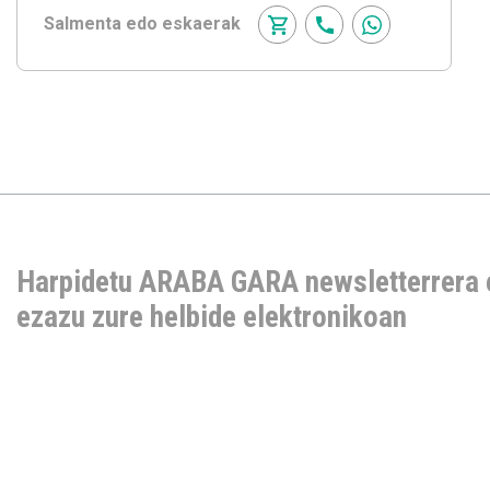
Salmenta edo eskaerak
Harpidetu ARABA GARA newsletterrera 
ezazu zure helbide elektronikoan