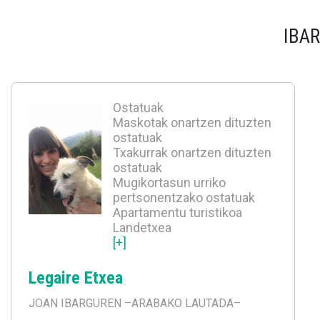
IBA
Ostatuak
Maskotak onartzen dituzten
ostatuak
Txakurrak onartzen dituzten
ostatuak
Mugikortasun urriko
pertsonentzako ostatuak
Apartamentu turistikoa
Landetxea
[+]
Legaire Etxea
JOAN IBARGUREN
–ARABAKO LAUTADA–