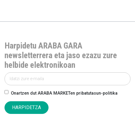
Harpidetu ARABA GARA
newsletterrera eta jaso ezazu zure
helbide elektronikoan
Onartzen dut ARABA MARKETen pribatutasun-politika
HARPIDETZA