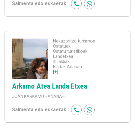
Salmenta edo eskaerak
Nekazaritza turismoa
Ostatuak
Ostatu turistikoak
Landetxea
Ibilaldiak
Bisitak Añanan
[+]
Arkamo Atea Landa Etxea
JOAN KARKAMU
–AÑANA–
Salmenta edo eskaerak