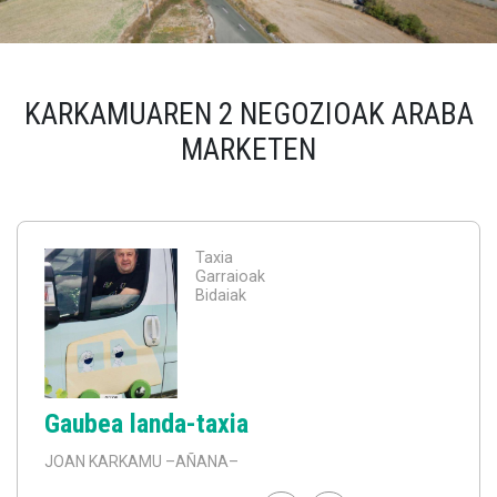
KARKAMUAREN 2 NEGOZIOAK ARABA
MARKETEN
Taxia
Garraioak
Bidaiak
Gaubea landa-taxia
JOAN KARKAMU
–AÑANA–