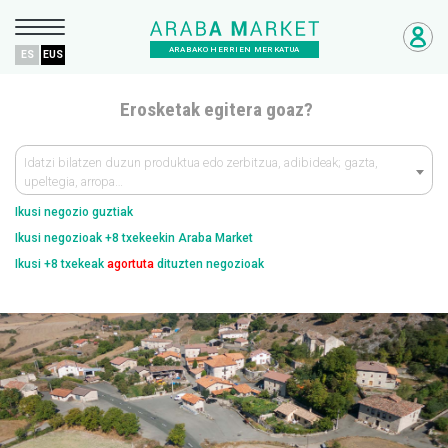
ARABAKO HERRIEN MERKATUA
ES
EUS
Erosketak egitera goaz?
Idatzi bilatzen duzun produktua edo zerbitzua, adibideak; gazta,
upeltegia, arropa…
Ikusi negozio guztiak
Ikusi negozioak +8 txekeekin Araba Market
Ikusi +8 txekeak
agortuta
dituzten negozioak