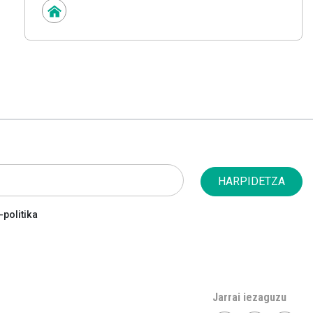
HARPIDETZA
politika
Jarrai iezaguzu