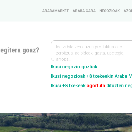
ARABAMARKET
ARABA GARA
NEGOZIOAK
AZO
Idatzi bilatzen duzun produktua edo
 egitera goaz?
zerbitzua, adibideak; gazta, upeltegia,
arropa…
Ikusi negozio guztiak
Ikusi negozioak +8 txekeekin Araba 
Ikusi +8 txekeak
agortuta
dituzten ne