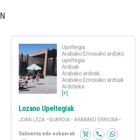
EN
Upeltegia
Arabako Errioxako ardoko
upeltegia
Ardoak
Arabako ardoak
Arabako Errioxako ardoak
Ardoteka
[+]
Lozano Upeltegiak
JOAN LEZA
–GUARDIA - ARABAKO ERRIOXA–
Salmenta edo eskaerak