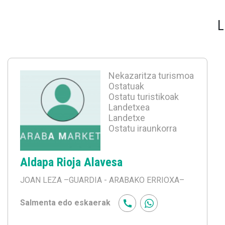
L
Nekazaritza turismoa
Ostatuak
Ostatu turistikoak
Landetxea
Landetxe
Ostatu iraunkorra
Aldapa Rioja Alavesa
JOAN LEZA
–GUARDIA - ARABAKO ERRIOXA–
Salmenta edo eskaerak