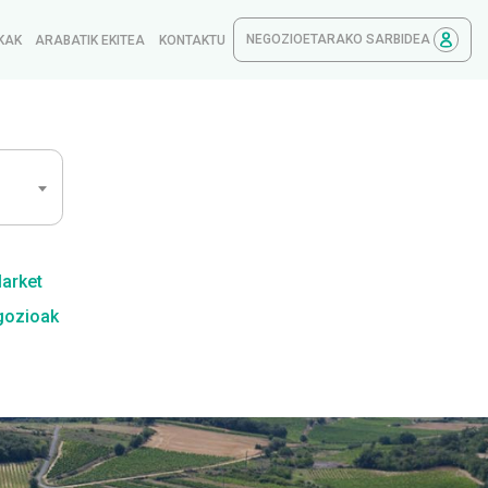
NEGOZIOETARAKO SARBIDEA
KAK
ARABATIK EKITEA
KONTAKTU
Market
gozioak