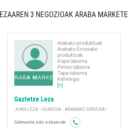
EZAAREN 3 NEGOZIOAK ARABA MARKET
Arabako produktuak
Arabako Errioxako
produktuak
Kopa taberna
Pintxo taberna
Tapa-taberna
Kafetegia
[+]
Gaztetxe Leza
JOAN LEZA
–GUARDIA - ARABAKO ERRIOXA–
Salmenta edo eskaerak