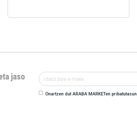
eta jaso
Onartzen dut ARABA MARKETen pribatutasun-