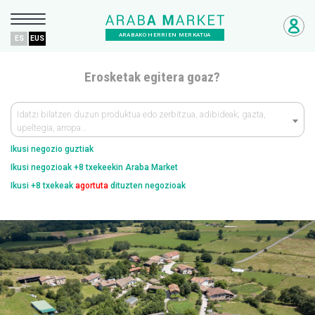
ARABAKO HERRIEN MERKATUA
ES
EUS
Erosketak egitera goaz?
Idatzi bilatzen duzun produktua edo zerbitzua, adibideak; gazta,
upeltegia, arropa…
Ikusi negozio guztiak
Ikusi negozioak +8 txekeekin Araba Market
Ikusi +8 txekeak
agortuta
dituzten negozioak