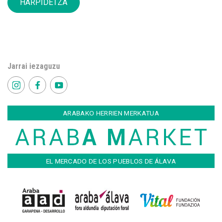
HARPIDETZA
Jarrai iezaguzu
ARABAKO HERRIEN MERKATUA
EL MERCADO DE LOS PUEBLOS DE ÁLAVA