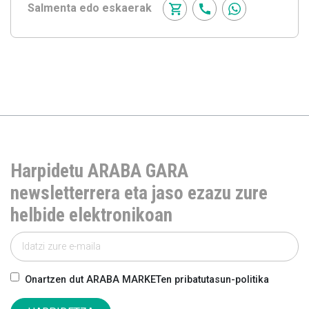
Salmenta edo eskaerak
Harpidetu ARABA GARA
newsletterrera eta jaso ezazu zure
helbide elektronikoan
Onartzen dut ARABA MARKETen pribatutasun-politika