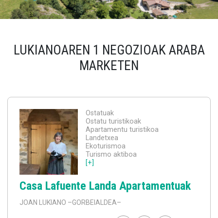
LUKIANOAREN 1 NEGOZIOAK ARABA
MARKETEN
Ostatuak
Ostatu turistikoak
Apartamentu turistikoa
Landetxea
Ekoturismoa
Turismo aktiboa
[+]
Casa Lafuente Landa Apartamentuak
JOAN LUKIANO
–GORBEIALDEA–