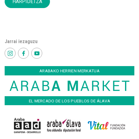
HARPIDETZA
Jarrai iezaguzu
ARABAKO HERRIEN MERKATUA
EL MERCADO DE LOS PUEBLOS DE ÁLAVA