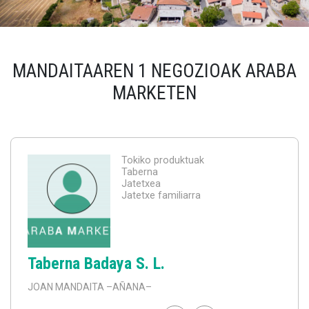
MANDAITAAREN 1 NEGOZIOAK ARABA
MARKETEN
Tokiko produktuak
Taberna
Jatetxea
Jatetxe familiarra
Taberna Badaya S. L.
JOAN MANDAITA
–AÑANA–