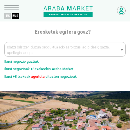
ARABAKO HERRIEN MERKATUA
ES
EUS
Erosketak egitera goaz?
Idatzi bilatzen duzun produktua edo zerbitzua, adibideak; gazta,
upeltegia, arropa…
Ikusi negozio guztiak
Ikusi negozioak +8 txekeekin Araba Market
Ikusi +8 txekeak
agortuta
dituzten negozioak