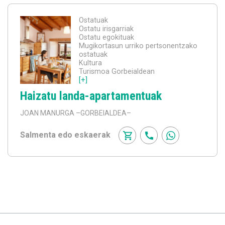
Ostatuak
Ostatu irisgarriak
Ostatu egokituak
Mugikortasun urriko pertsonentzako
ostatuak
Kultura
Turismoa Gorbeialdean
[+]
Haizatu landa-apartamentuak
JOAN MANURGA
–GORBEIALDEA–
Salmenta edo eskaerak