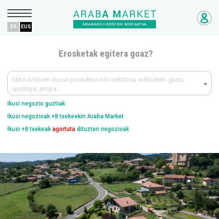
ARABAKO HERRIEN MERKATUA
ES
EUS
Erosketak egitera goaz?
Idatzi bilatzen duzun produktua edo zerbitzua, adibideak; gazta,
upeltegia, arropa…
Ikusi negozio guztiak
Ikusi negozioak +8 txekeekin Araba Market
Ikusi +8 txekeak
agortuta
dituzten negozioak