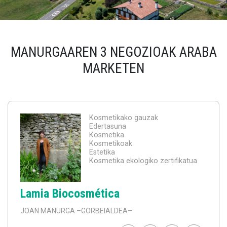
MANURGAAREN 3 NEGOZIOAK ARABA
MARKETEN
Kosmetikako gauzak
Edertasuna
Kosmetika
Kosmetikoak
Estetika
Kosmetika ekologiko zertifikatua
Lamia Biocosmética
JOAN MANURGA
–GORBEIALDEA–