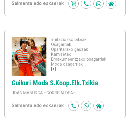
Salmenta edo eskaerak
Imitaziozko bitxiak
Osagarriak
Oparitarako gauzak
Kamisetak
Emakumeentzako osagarriak
Moda osagarriak
[+]
Guikuri Moda S.Koop.Elk.Txikia
JOAN MANURGA
–GORBEIALDEA–
Salmenta edo eskaerak