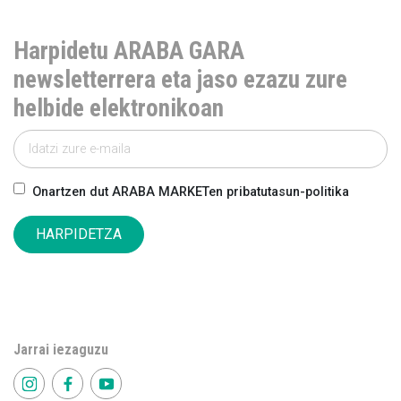
Harpidetu ARABA GARA
newsletterrera eta jaso ezazu zure
helbide elektronikoan
Onartzen dut ARABA MARKETen pribatutasun-politika
HARPIDETZA
Jarrai iezaguzu