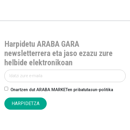
Harpidetu ARABA GARA
newsletterrera eta jaso ezazu zure
helbide elektronikoan
Onartzen dut ARABA MARKETen pribatutasun-politika
HARPIDETZA