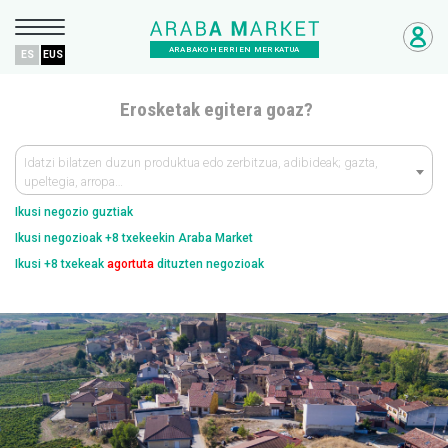
ARABAKO HERRIEN MERKATUA
ES
EUS
Erosketak egitera goaz?
Idatzi bilatzen duzun produktua edo zerbitzua, adibideak; gazta,
upeltegia, arropa…
Ikusi negozio guztiak
Ikusi negozioak +8 txekeekin Araba Market
Ikusi +8 txekeak
agortuta
dituzten negozioak