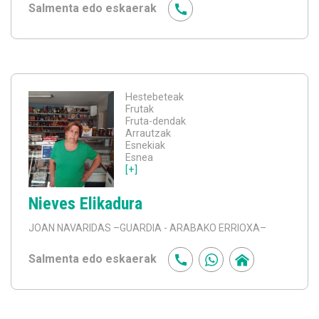
Salmenta edo eskaerak
Hestebeteak
Frutak
Fruta-dendak
Arrautzak
Esnekiak
Esnea
[+]
Nieves Elikadura
JOAN NAVARIDAS
–GUARDIA - ARABAKO ERRIOXA–
Salmenta edo eskaerak