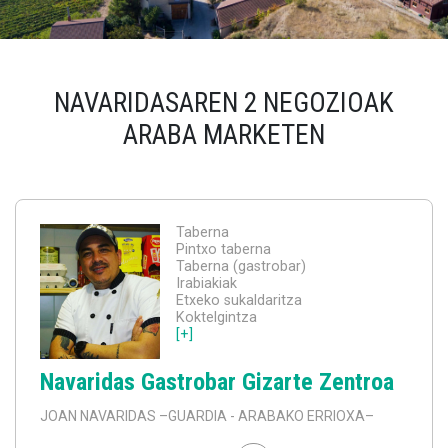
NAVARIDASAREN 2 NEGOZIOAK
ARABA MARKETEN
Taberna
Pintxo taberna
Taberna (gastrobar)
Irabiakiak
Etxeko sukaldaritza
Koktelgintza
[+]
Navaridas Gastrobar Gizarte Zentroa
JOAN NAVARIDAS
–GUARDIA - ARABAKO ERRIOXA–