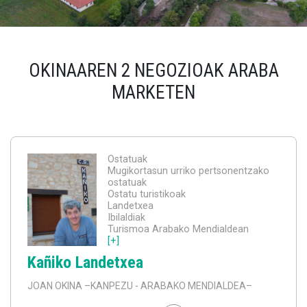
OKINAAREN 2 NEGOZIOAK ARABA
MARKETEN
Ostatuak
Mugikortasun urriko pertsonentzako
ostatuak
Ostatu turistikoak
Landetxea
Ibilaldiak
Turismoa Arabako Mendialdean
[+]
Kañiko Landetxea
JOAN OKINA
–KANPEZU - ARABAKO MENDIALDEA–