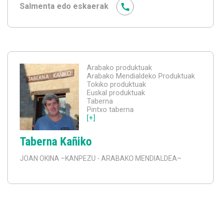
Salmenta edo eskaerak
Arabako produktuak
Arabako Mendialdeko Produktuak
Tokiko produktuak
Euskal produktuak
Taberna
Pintxo taberna
[+]
Taberna Kañiko
JOAN OKINA
–KANPEZU - ARABAKO MENDIALDEA–