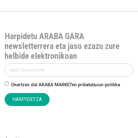
Harpidetu ARABA GARA
newsletterrera eta jaso ezazu zure
helbide elektronikoan
Onartzen dut ARABA MARKETen pribatutasun-politika
HARPIDETZA