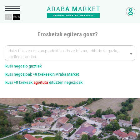
ARABAKO HERRIEN MERKATUA
ES
EUS
Erosketak egitera goaz?
Idatzi bilatzen duzun produktua edo zerbitzua, adibideak; gazta,
upeltegia, arropa…
Ikusi negozio guztiak
Ikusi negozioak +8 txekeekin Araba Market
Ikusi +8 txekeak
agortuta
dituzten negozioak