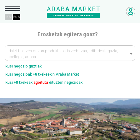
ARABAKO HERRIEN MERKATUA
ES
EUS
Erosketak egitera goaz?
Idatzi bilatzen duzun produktua edo zerbitzua, adibideak; gazta,
upeltegia, arropa…
Ikusi negozio guztiak
Ikusi negozioak +8 txekeekin Araba Market
Ikusi +8 txekeak
agortuta
dituzten negozioak