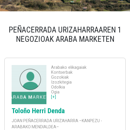
PEÑACERRADA URIZAHARRAAREN 1
NEGOZIOAK ARABA MARKETEN
Arabako elikagaiak
Kontserbak
Gozokiak
Izozkitegia
Odolkia
Ogia
[+]
Toloño Herri Denda
JOAN PEÑACERRADA URIZAHARRA
–KANPEZU -
ARABAKO MENDIALDEA–