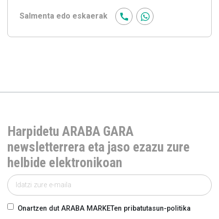
Salmenta edo eskaerak
Harpidetu ARABA GARA
newsletterrera eta jaso ezazu zure
helbide elektronikoan
Onartzen dut ARABA MARKETen pribatutasun-politika