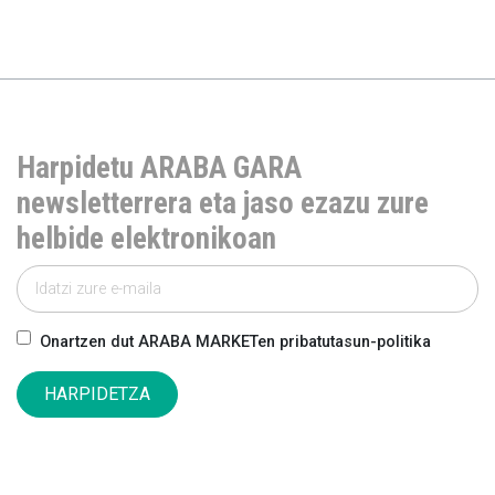
Harpidetu ARABA GARA
newsletterrera eta jaso ezazu zure
helbide elektronikoan
Onartzen dut ARABA MARKETen pribatutasun-politika
HARPIDETZA