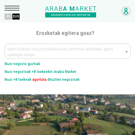
ARABAKO HERRIEN MERKATUA
ES
EUS
Erosketak egitera goaz?
Idatzi bilatzen duzun produktua edo zerbitzua, adibideak; gazta,
upeltegia, arropa…
Ikusi negozio guztiak
Ikusi negozioak +8 txekeekin Araba Market
Ikusi +8 txekeak
agortuta
dituzten negozioak