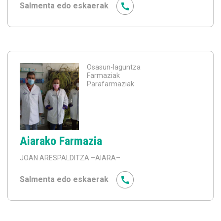
Salmenta edo eskaerak
Osasun-laguntza
Farmaziak
Parafarmaziak
Aiarako Farmazia
JOAN ARESPALDITZA
–AIARA–
Salmenta edo eskaerak