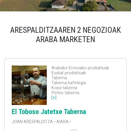
ARESPALDITZAAREN 2 NEGOZIOAK
ARABA MARKETEN
Arabako Errioxako produktuak
Euskal produktuak
Taberna
Taberna kafetegia
Kopa taberna
Pintxo taberna
[+]
El Toboso Jatetxe Taberna
JOAN ARESPALDITZA
–AIARA–