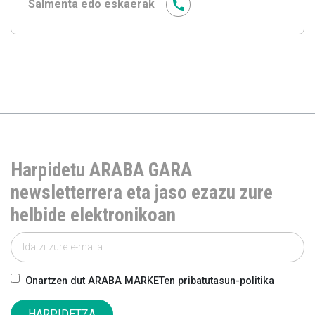
Salmenta edo eskaerak
Harpidetu ARABA GARA
newsletterrera eta jaso ezazu zure
helbide elektronikoan
Onartzen dut ARABA MARKETen pribatutasun-politika
HARPIDETZA