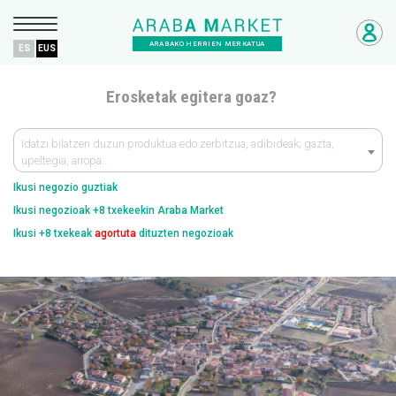
ARABAKO HERRIEN MERKATUA
ES
EUS
Erosketak egitera goaz?
Idatzi bilatzen duzun produktua edo zerbitzua, adibideak; gazta,
upeltegia, arropa…
Ikusi negozio guztiak
Ikusi negozioak +8 txekeekin Araba Market
Ikusi +8 txekeak
agortuta
dituzten negozioak