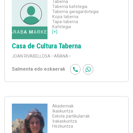
Taberna
Taberna kafetegia
Taberna garagardotegia
Kopa taberna
Tapa-taberna
Kafetegia
[+]
Casa de Cultura Taberna
JOAN RIVABELLOSA
–AÑANA–
Salmenta edo eskaerak
Akademiak
Ikaskuntza
Eskola partikularrak
Irakaskuntza
Hezkuntza