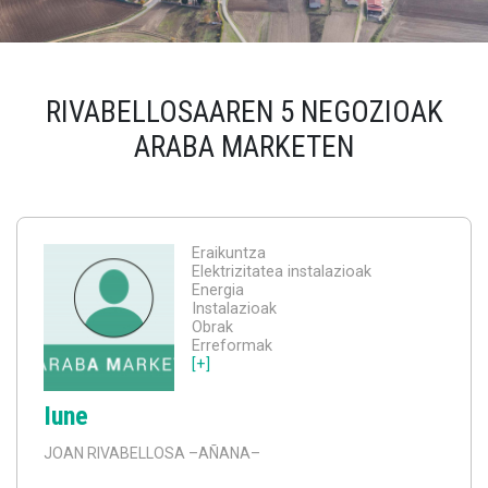
RIVABELLOSAAREN 5 NEGOZIOAK
ARABA MARKETEN
Eraikuntza
Elektrizitatea instalazioak
Energia
Instalazioak
Obrak
Erreformak
[+]
Iune
JOAN RIVABELLOSA
–AÑANA–