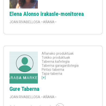
Elena Alonso irakasle-monitorea
JOAN RIVABELLOSA
–AÑANA–
Añanako produktuak
Tokiko produktuak
Taberna kafetegia
Taberna garagardotegia
Pintxo taberna
Tapa-taberna
[+]
Gure Taberna
JOAN RIVABELLOSA
–AÑANA–