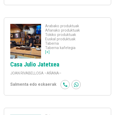
Arabako produktuak
Añanako produktuak
Tokiko produktuak
Euskal produktuak
Taberna
Taberna kafetegia
[+]
Casa Julio Jatetxea
JOAN RIVABELLOSA
–AÑANA–
Salmenta edo eskaerak