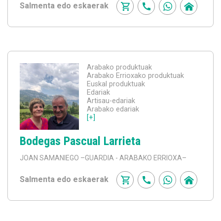
Salmenta edo eskaerak
Arabako produktuak
Arabako Errioxako produktuak
Euskal produktuak
Edariak
Artisau-edariak
Arabako edariak
[+]
Bodegas Pascual Larrieta
JOAN SAMANIEGO
–GUARDIA - ARABAKO ERRIOXA–
Salmenta edo eskaerak