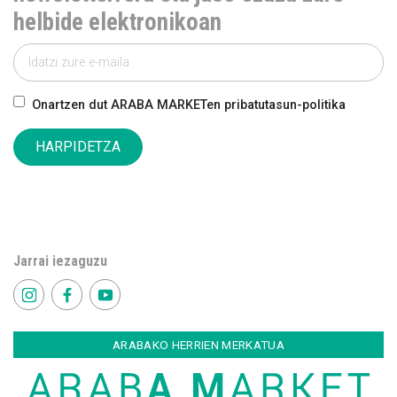
helbide elektronikoan
Onartzen dut ARABA MARKETen pribatutasun-politika
HARPIDETZA
Jarrai iezaguzu
ARABAKO HERRIEN MERKATUA