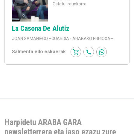
Ostatu iraunkorra
La Casona De Alutiz
JOAN SAMANIEGO
–GUARDIA - ARABAKO ERRIOXA–
Salmenta edo eskaerak
Harpidetu ARABA GARA
newsletterrera eta jaso ezazu zure