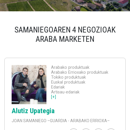
SAMANIEGOAREN 4 NEGOZIOAK
ARABA MARKETEN
Arabako produktuak
Arabako Errioxako produktuak
Tokiko produktuak
Euskal produktuak
Edariak
Artisau-edariak
[+]
Alutiz Upategia
JOAN SAMANIEGO
–GUARDIA - ARABAKO ERRIOXA–