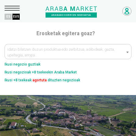
ARABAKO HERRIEN MERKATUA
ES
EUS
Erosketak egitera goaz?
Idatzi bilatzen duzun produktua edo zerbitzua, adibideak; gazta,
upeltegia, arropa…
Ikusi negozio guztiak
Ikusi negozioak +8 txekeekin Araba Market
Ikusi +8 txekeak
agortuta
dituzten negozioak