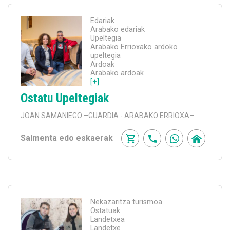
Edariak
Arabako edariak
Upeltegia
Arabako Errioxako ardoko
upeltegia
Ardoak
Arabako ardoak
[+]
Ostatu Upeltegiak
JOAN SAMANIEGO
–GUARDIA - ARABAKO ERRIOXA–
Salmenta edo eskaerak
Nekazaritza turismoa
Ostatuak
Landetxea
Landetxe