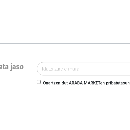
eta jaso
Onartzen dut ARABA MARKETen pribatutasun-