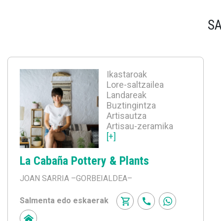
S
Ikastaroak
Lore-saltzailea
Landareak
Buztingintza
Artisautza
Artisau-zeramika
[+]
La Cabaña Pottery & Plants
JOAN SARRIA
–GORBEIALDEA–
Salmenta edo eskaerak