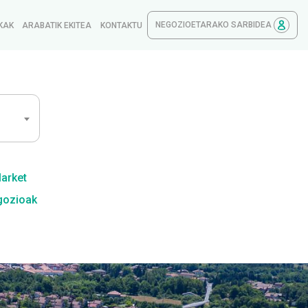
NEGOZIOETARAKO SARBIDEA
KAK
ARABATIK EKITEA
KONTAKTU
Market
gozioak