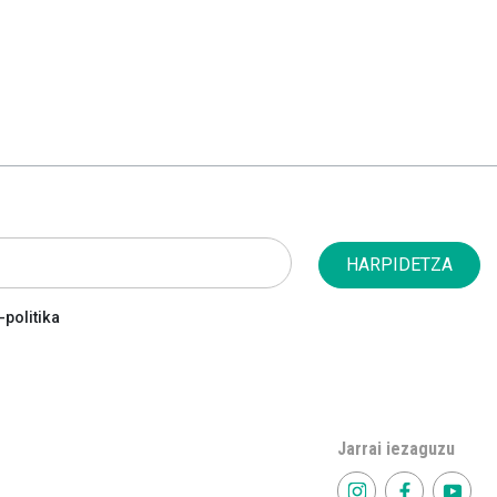
HARPIDETZA
politika
Jarrai iezaguzu