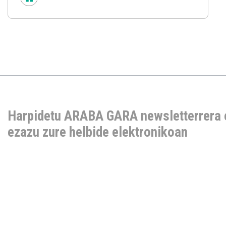
Harpidetu ARABA GARA newsletterrera 
ezazu zure helbide elektronikoan