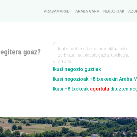
ARABAMARKET
ARABA GARA
NEGOZIOAK
AZO
Idatzi bilatzen duzun produktua edo
 egitera goaz?
zerbitzua, adibideak; gazta, upeltegia,
arropa…
Ikusi negozio guztiak
Ikusi negozioak +8 txekeekin Araba 
Ikusi +8 txekeak
agortuta
dituzten ne