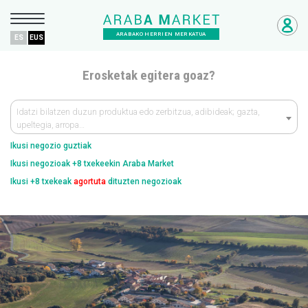
ARABAKO HERRIEN MERKATUA
ES
EUS
Erosketak egitera goaz?
Idatzi bilatzen duzun produktua edo zerbitzua, adibideak; gazta,
upeltegia, arropa…
Ikusi negozio guztiak
Ikusi negozioak +8 txekeekin Araba Market
Ikusi +8 txekeak
agortuta
dituzten negozioak