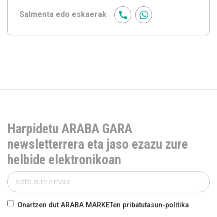
Salmenta edo eskaerak
Harpidetu ARABA GARA
newsletterrera eta jaso ezazu zure
helbide elektronikoan
Onartzen dut ARABA MARKETen pribatutasun-politika