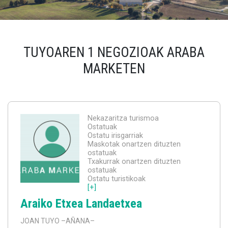
TUYOAREN 1 NEGOZIOAK ARABA
MARKETEN
Nekazaritza turismoa
Ostatuak
Ostatu irisgarriak
Maskotak onartzen dituzten
ostatuak
Txakurrak onartzen dituzten
ostatuak
Ostatu turistikoak
[+]
Araiko Etxea Landaetxea
JOAN TUYO
–AÑANA–