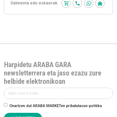
Salmenta edo eskaerak
Harpidetu ARABA GARA
newsletterrera eta jaso ezazu zure
helbide elektronikoan
Onartzen dut ARABA MARKETen pribatutasun-politika