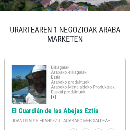
URARTEAREN 1 NEGOZIOAK ARABA
MARKETEN
Elikagaiak
Arabako elikagaiak
Eztia
Arabako produktuak
Arabako Mendialdeko Produktuak
Euskal produktuak
[+]
El Guardián de las Abejas Eztia
JOAN URARTE
–KANPEZU - ARABAKO MENDIALDEA–