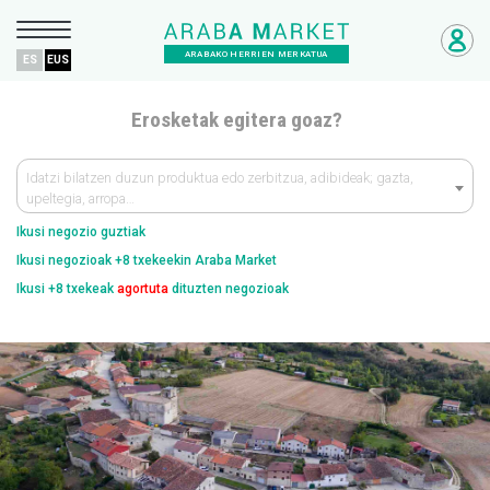
ARABAKO HERRIEN MERKATUA
ES
EUS
Erosketak egitera goaz?
Idatzi bilatzen duzun produktua edo zerbitzua, adibideak; gazta,
upeltegia, arropa…
Ikusi negozio guztiak
Ikusi negozioak +8 txekeekin Araba Market
Ikusi +8 txekeak
agortuta
dituzten negozioak