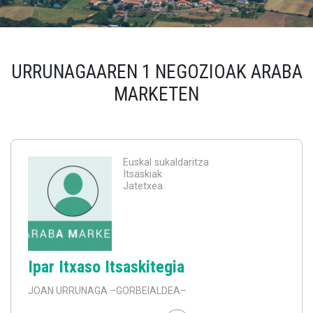
URRUNAGAAREN 1 NEGOZIOAK ARABA
MARKETEN
Euskal sukaldaritza
Itsaskiak
Jatetxea
Ipar Itxaso Itsaskitegia
JOAN URRUNAGA
–GORBEIALDEA–