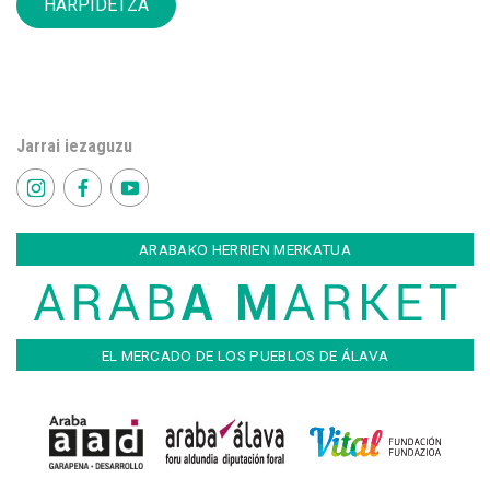
HARPIDETZA
Jarrai iezaguzu
ARABAKO HERRIEN MERKATUA
EL MERCADO DE LOS PUEBLOS DE ÁLAVA