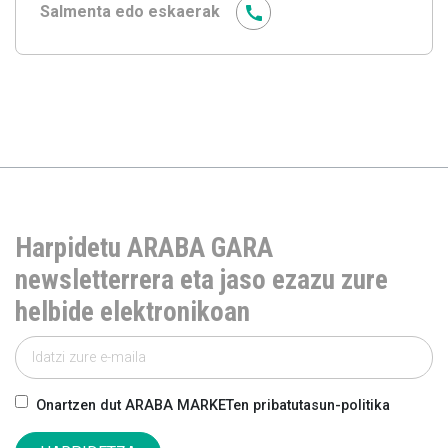
Salmenta edo eskaerak
Harpidetu ARABA GARA
newsletterrera eta jaso ezazu zure
helbide elektronikoan
Onartzen dut ARABA MARKETen pribatutasun-politika