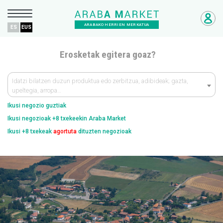
ARABAKO HERRIEN MERKATUA
ES
EUS
Erosketak egitera goaz?
Idatzi bilatzen duzun produktua edo zerbitzua, adibideak; gazta,
upeltegia, arropa…
Ikusi negozio guztiak
Ikusi negozioak +8 txekeekin Araba Market
Ikusi +8 txekeak
agortuta
dituzten negozioak