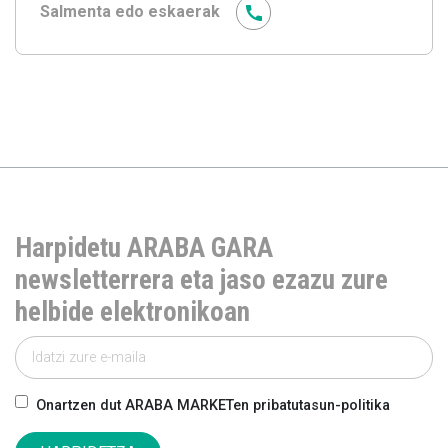
Salmenta edo eskaerak
Harpidetu ARABA GARA
newsletterrera eta jaso ezazu zure
helbide elektronikoan
Onartzen dut ARABA MARKETen pribatutasun-politika