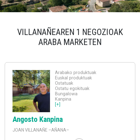
VILLANAÑEAREN 1 NEGOZIOAK
ARABA MARKETEN
Arabako produktuak
Euskal produktuak
Ostatuak
Ostatu egokituak
Bungalowa
Kanpina
[+]
Angosto Kanpina
JOAN VILLANAÑE
–AÑANA–