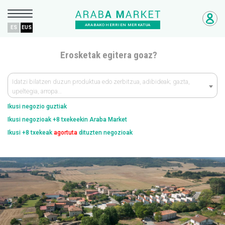
ARABAKO HERRIEN MERKATUA
ES
EUS
Erosketak egitera goaz?
Idatzi bilatzen duzun produktua edo zerbitzua, adibideak; gazta,
upeltegia, arropa…
Ikusi negozio guztiak
Ikusi negozioak +8 txekeekin Araba Market
Ikusi +8 txekeak
agortuta
dituzten negozioak