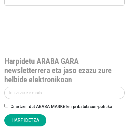
Harpidetu ARABA GARA
newsletterrera eta jaso ezazu zure
helbide elektronikoan
Onartzen dut ARABA MARKETen pribatutasun-politika
HARPIDETZA