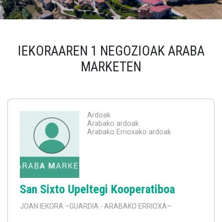
IEKORAAREN 1 NEGOZIOAK ARABA
MARKETEN
Ardoak
Arabako ardoak
Arabako Errioxako ardoak
San Sixto Upeltegi Kooperatiboa
JOAN IEKORA
–GUARDIA - ARABAKO ERRIOXA–