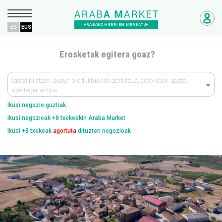
ARABAKO HERRIEN MERKATUA
ES
EUS
Erosketak egitera goaz?
Idatzi bilatzen duzun produktua edo zerbitzua, adibideak; gazta,
upeltegia, arropa…
Ikusi negozio guztiak
Ikusi negozioak +8 txekeekin Araba Market
Ikusi +8 txekeak
agortuta
dituzten negozioak