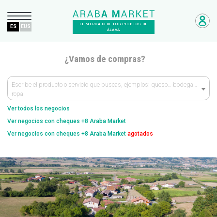
EL MERCADO DE LOS PUEBLOS DE
ES
EUS
ÁLAVA
¿Vamos de compras?
Escribe el producto o servicio que buscas, ejemplos; queso… bodega…
ropa
Ver todos los negocios
Ver negocios con cheques +8 Araba Market
Ver negocios con cheques +8 Araba Market
agotados