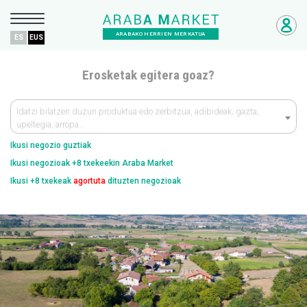
ARABAKO HERRIEN MERKATUA
ES
EUS
Erosketak egitera goaz?
Idatzi bilatzen duzun produktua edo zerbitzua, adibideak; gazta,
upeltegia, arropa…
Ikusi negozio guztiak
Ikusi negozioak +8 txekeekin Araba Market
Ikusi +8 txekeak
agortuta
dituzten negozioak