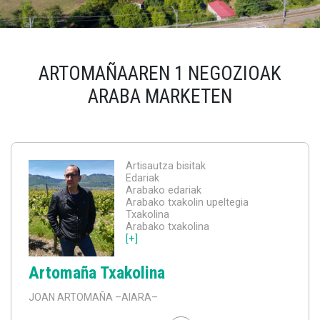
ARTOMAÑAAREN 1 NEGOZIOAK
ARABA MARKETEN
Artisautza bisitak
Edariak
Arabako edariak
Arabako txakolin upeltegia
Txakolina
Arabako txakolina
[+]
Artomaña Txakolina
JOAN ARTOMAÑA
–AIARA–