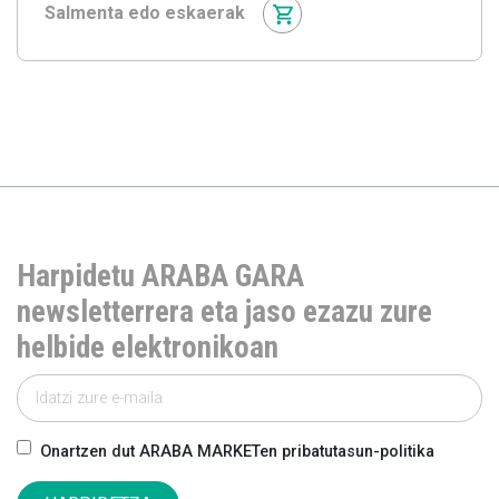
Salmenta edo eskaerak
Harpidetu ARABA GARA
newsletterrera eta jaso ezazu zure
helbide elektronikoan
Onartzen dut ARABA MARKETen pribatutasun-politika