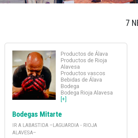
7 N
Productos de Álava
Productos de Rioja
Alavesa
Productos vascos
Bebidas de Álava
Bodega
Bodega Rioja Alavesa
[+]
Bodegas Mitarte
IR A LABASTIDA
–LAGUARDIA - RIOJA
ALAVESA–