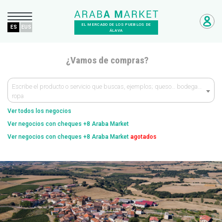
EL MERCADO DE LOS PUEBLOS DE
ES
EUS
ÁLAVA
¿Vamos de compras?
Escribe el producto o servicio que buscas, ejemplos; queso… bodega…
ropa
Ver todos los negocios
Ver negocios con cheques +8 Araba Market
Ver negocios con cheques +8 Araba Market
agotados