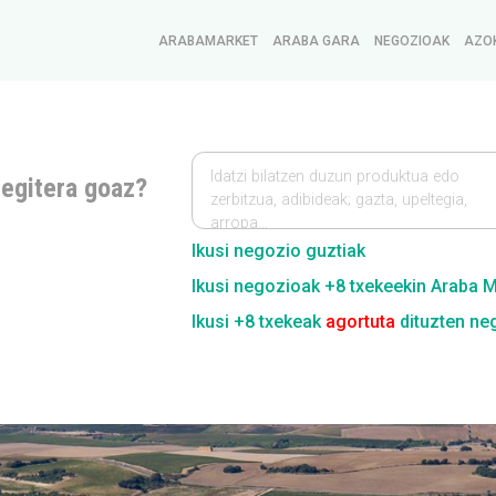
ARABAMARKET
ARABA GARA
NEGOZIOAK
AZO
Idatzi bilatzen duzun produktua edo
 egitera goaz?
zerbitzua, adibideak; gazta, upeltegia,
arropa…
Ikusi negozio guztiak
Ikusi negozioak +8 txekeekin Araba 
Ikusi +8 txekeak
agortuta
dituzten ne