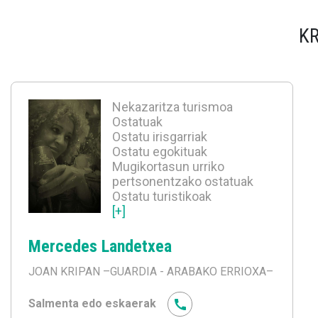
KR
Nekazaritza turismoa
Ostatuak
Ostatu irisgarriak
Ostatu egokituak
Mugikortasun urriko
pertsonentzako ostatuak
Ostatu turistikoak
[+]
Mercedes Landetxea
JOAN KRIPAN
–GUARDIA - ARABAKO ERRIOXA–
Salmenta edo eskaerak