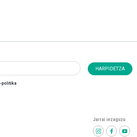
HARPIDETZA
politika
Jarrai iezaguzu