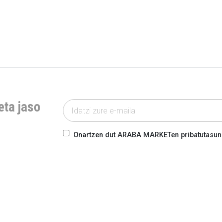
eta jaso
Onartzen dut ARABA MARKETen pribatutasun-