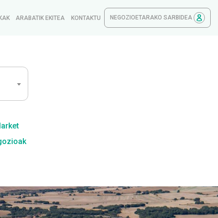
NEGOZIOETARAKO SARBIDEA
KAK
ARABATIK EKITEA
KONTAKTU
Market
gozioak