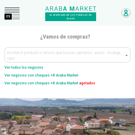
EL MERCADO DE LOS PUEBLOS DE
ES
EUS
ÁLAVA
¿Vamos de compras?
Escribe el producto o servicio que buscas, ejemplos; queso… bodega…
ropa
Ver todos los negocios
Ver negocios con cheques +8 Araba Market
Ver negocios con cheques +8 Araba Market
agotados