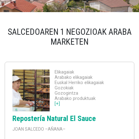
SALCEDOAREN 1 NEGOZIOAK ARABA
MARKETEN
Elikagaiak
Arabako elikagaiak
Euskal Herriko elikagaiak
Gozokiak
Gozogintza
Arabako produktuak
[+]
Repostería Natural El Sauce
JOAN SALCEDO
–AÑANA–