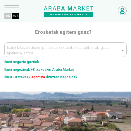
ARABAKO HERRIEN MERKATUA
ES
EUS
Erosketak egitera goaz?
Idatzi bilatzen duzun produktua edo zerbitzua, adibideak; gazta,
upeltegia, arropa…
Ikusi negozio guztiak
Ikusi negozioak +8 txekeekin Araba Market
Ikusi +8 txekeak
agortuta
dituzten negozioak