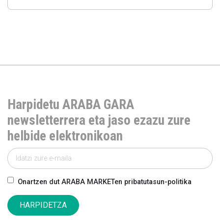
Harpidetu ARABA GARA
newsletterrera eta jaso ezazu zure
helbide elektronikoan
Onartzen dut ARABA MARKETen pribatutasun-politika
HARPIDETZA