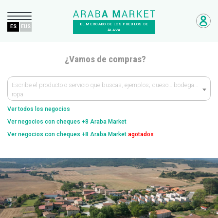
EL MERCADO DE LOS PUEBLOS DE
ES
EUS
ÁLAVA
¿Vamos de compras?
Escribe el producto o servicio que buscas, ejemplos; queso… bodega…
ropa
Ver todos los negocios
Ver negocios con cheques +8 Araba Market
Ver negocios con cheques +8 Araba Market
agotados