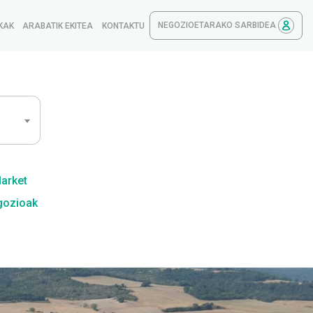
NEGOZIOETARAKO SARBIDEA
KAK
ARABATIK EKITEA
KONTAKTU
Market
gozioak