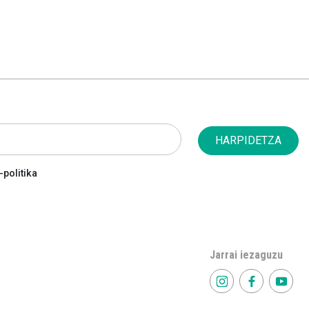
HARPIDETZA
politika
Jarrai iezaguzu