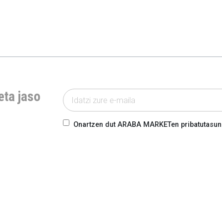
eta jaso
Onartzen dut ARABA MARKETen pribatutasun-