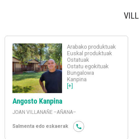
VIL
Arabako produktuak
Euskal produktuak
Ostatuak
Ostatu egokituak
Bungalowa
Kanpina
[+]
Angosto Kanpina
JOAN VILLANAÑE
–AÑANA–
Salmenta edo eskaerak