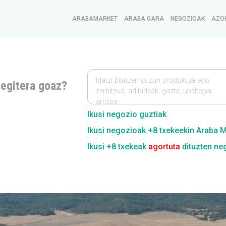
ARABAMARKET
ARABA GARA
NEGOZIOAK
AZO
Idatzi bilatzen duzun produktua edo
 egitera goaz?
zerbitzua, adibideak; gazta, upeltegia,
arropa…
Ikusi negozio guztiak
Ikusi negozioak +8 txekeekin Araba 
Ikusi +8 txekeak
agortuta
dituzten ne