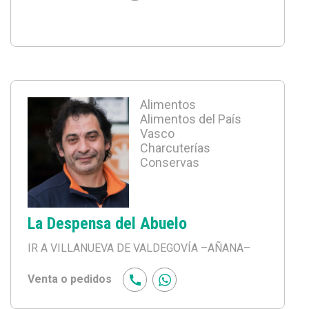
Alimentos
Alimentos del País
Vasco
Charcuterías
Conservas
La Despensa del Abuelo
IR A VILLANUEVA DE VALDEGOVÍA
–AÑANA–
Venta o pedidos