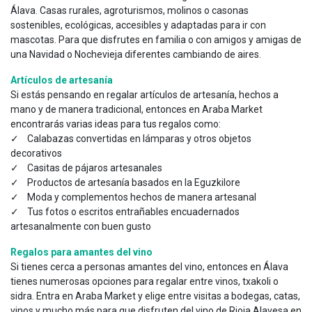
Álava. Casas rurales, agroturismos, molinos o casonas
sostenibles, ecológicas, accesibles y adaptadas para ir con
mascotas. Para que disfrutes en familia o con amigos y amigas de
una Navidad o Nochevieja diferentes cambiando de aires.
Artículos de artesanía
Si estás pensando en regalar artículos de artesanía, hechos a
mano y de manera tradicional, entonces en Araba Market
encontrarás varias ideas para tus regalos como:
✓ Calabazas convertidas en lámparas y otros objetos
decorativos
✓ Casitas de pájaros artesanales
✓ Productos de artesanía basados en la Eguzkilore
✓ Moda y complementos hechos de manera artesanal
✓ Tus fotos o escritos entrañables encuadernados
artesanalmente con buen gusto
Regalos para amantes del vino
Si tienes cerca a personas amantes del vino, entonces en Álava
tienes numerosas opciones para regalar entre vinos, txakoli o
sidra. Entra en Araba Market y elige entre visitas a bodegas, catas,
vinos y mucho más para que disfruten del vino de Rioja Alavesa en