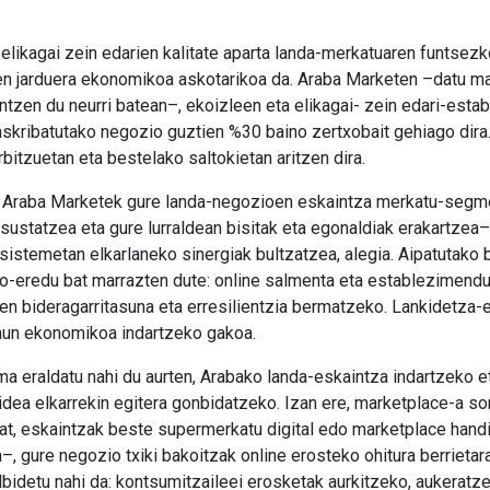
elikagai zein edarien kalitate aparta landa-merkatuaren funtsezk
ren jarduera ekonomikoa askotarikoa da. Araba Marketen –datu 
ntzen du neurri batean–, ekoizleen eta elikagai- zein edari-est
kribatutako negozio guztien %30 baino zertxobait gehiago dira.
itzuetan eta bestelako saltokietan aritzen dira.
 Araba Marketek gure landa-negozioen eskaintza merkatu-segme
 sustatzea eta gure lurraldean bisitak eta egonaldiak erakartzea–
osistemetan elkarlaneko sinergiak bultzatzea, alegia. Aipatutako 
io-eredu bat marrazten dute: online salmenta eta establezimendu 
 bideragarritasuna eta erresilientzia bermatzeko. Lankidetza-e
 ehun ekonomikoa indartzeko gakoa.
a eraldatu nahi du aurten, Arabako landa-eskaintza indartzeko 
dea elkarrekin egitera gonbidatzeko. Izan ere, marketplace-a sor
t, eskaintzak beste supermerkatu digital edo marketplace handi
–, gure negozio txiki bakoitzak online erosteko ohitura berrieta
lbidetu nahi da: kontsumitzaileei erosketak aurkitzeko, aukeratz