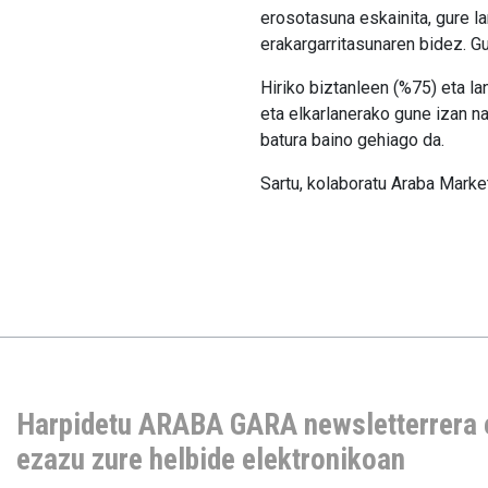
erosotasuna eskainita, gure l
erakargarritasunaren bidez. G
Hiriko biztanleen (%75) eta l
eta elkarlanerako gune izan n
batura baino gehiago da.
Sartu, kolaboratu Araba Market
Harpidetu ARABA GARA newsletterrera 
ezazu zure helbide elektronikoan