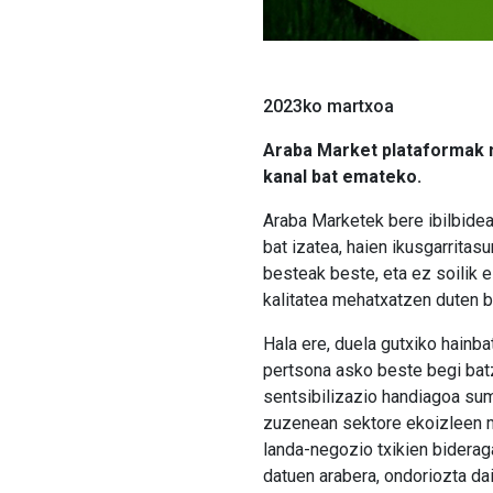
2023ko martxoa
Araba Market plataformak m
kanal bat emateko.
Araba Marketek bere ibilbidea
bat izatea, haien ikusgarritas
besteak beste, eta ez soilik e
kalitatea mehatxatzen duten b
Hala ere, duela gutxiko hainb
pertsona asko beste begi batzu
sentsibilizazio handiagoa sum
zuzenean sektore ekoizleen mo
landa-negozio txikien biderag
datuen arabera, ondoriozta da