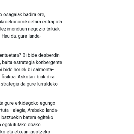
o osagaiak badira ere,
makroekonomikoetara estrapola
ablezimenduen negozio txikiak
 Hau da, gure landa-
ntuetara? Bi bide desberdin
, baita estrategia konbergente
bi bide horiek bi salmenta-
fisikoa. Askotan, biak dira
strategia da gure lurraldeko
eta gure erkidegoko egungo
tuta –alegia, Arabako landa-
 batzuekin batera egiteko
ra egokitutako doako
eko eta etxean jasotzeko