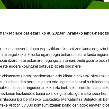
arketplace bat ezarriko du 2023an, Arabako landa-negozio 
ri ekin zionean, helburu espezifikoetako bat zen landa negozio 
una areagotzeko. Erronka ugariri egin behar die aurre landa inguru
skaintzaren eta eskariaren egungo sisteman, baita gizarte osoa b
este egoera koiuntural batzuez jabetu dadin ere.
at zirkunstantziaren, pandemiaren edo klima-aldaketak piztutako 
ekin hasi dira beren ingurura edo ingurune natural hurbilenera b
atzen da landa-ingurunearekiko eta hurbileko produktu naturaleki
zkinen hazkundea, baina ezin da gutxietsi goranzko joera hori 
arritasuna biziberritzeko. Euskadiko Merkataritza Behatokiak ber
iteke Araban 37.000 kontsumitzailek baino gehiagok ematen diot