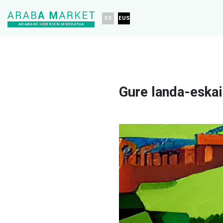
ES
EUS
ARABAKO HERRIEN MERKATUA
Gure landa-eskai