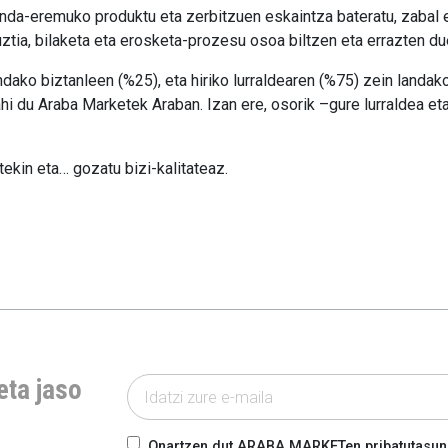
anda-eremuko produktu eta zerbitzuen eskaintza bateratu, zabal 
uztia, bilaketa eta erosketa-prozesu osoa biltzen eta errazten d
andako biztanleen (%25), eta hiriko lurraldearen (%75) zein landa
ahi du Araba Marketek Araban. Izan ere, osorik –gure lurraldea e
ekin eta… gozatu bizi-kalitateaz.
eta jaso
Onartzen dut ARABA MARKETen pribatutasun-