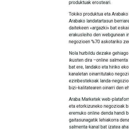
produktuak erosteari.
Tokiko produktua eta Arabako 
Arabako landatartasun berria
daitekeen «argazki» bat eskai
erakusleiho den webgunean ins
negozioen %70 askotariko zerb
Nola hurbildu dezake gehiago
ikusten dira –online salmenta
bat ere, landako eta hiriko ek
kanaletan oinarritutako negoz
ezinbestekoak landa-negozioen
bizi-kalitatearen oinarri den
Araba Marketek web-plataform
eta etorkizuneko negozioak bi
eremuko online denda handi ba
gaitasunagatik lehiakorra dena
salmenta-kanal bat izatea aha