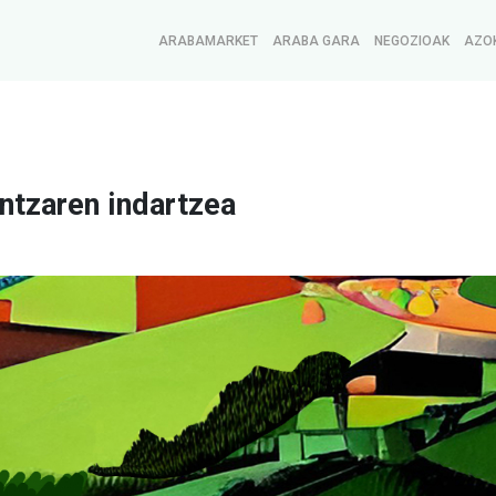
ARABAMARKET
ARABA GARA
NEGOZIOAK
AZO
ntzaren indartzea