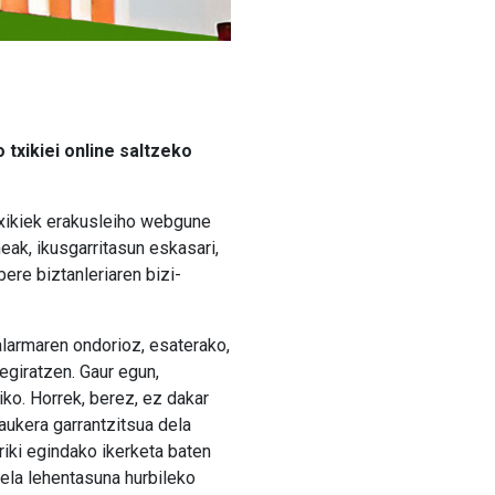
txikiei online saltzeko
txikiek erakusleiho webgune
neak, ikusgarritasun eskasari,
ere biztanleriaren bizi-
alarmaren ondorioz, esaterako,
egiratzen. Gaur egun,
ko. Horrek, berez, ez dakar
aukera garrantzitsua dela
riki egindako ikerketa baten
ela lehentasuna hurbileko