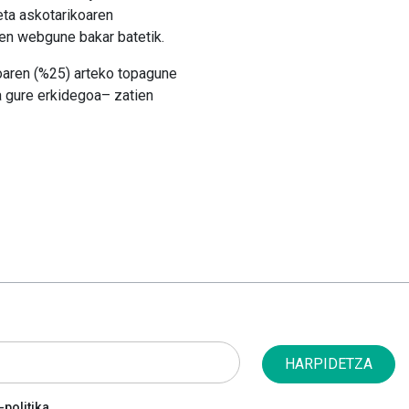
eta askotarikoaren
uen webgune bakar batetik.
koaren (%25) arteko topagune
ta gure erkidegoa– zatien
HARPIDETZA
politika