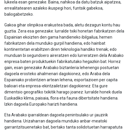
lukeela esan genezake. Baina, nahikoa da datu batzuk aipatzea,
errealitatearen azaleko ikuspegi hori, funtsik gabekoa,
baliogabetzeko.
Gakoa gihar olinpikoa erakustea bada, aletu dezagun kontu hau
guztia. Zera esa genezake: lurralde txiki honetan fabrikatzen dela
Espainian ekoizten den gama handieneko ibilgailua; hemen
fabrikatzen dela munduko gurpil handiena, edo hainbat
kontinentetan erabiltzen diren teknologia handiko trenak; edo
munduan bi segundoero aireratzen edo lurreratzen dela Arabako
enpresa baten produktuekin fabrikatutako hegazkin bat. Horrez
gain, esan genezake Arabako biztanleria lehenengo postuetan
dagoela erosteko ahalmenari dagokionez, edo Araba dela
Espainiako probintzien artean lehena, esportazioen per capita
balioari eta enpresa-ekintzailetzari dagokienez. Eta gure
dimentsio geografiko txikitik harago joanez: lurralde honek duela
Euskadiko klima, paisaia, flora eta fauna dibertsitate handiena.
Izkin dagoela Europako harizti handiena.
Eta Arabako iparraldean dagoela penintsulako ur-jauzirik
handiena. Urizaharran dagoela munduko anbar-meatoki
garrantzitsuenetako bat, bertako tanta solidotuetan harrapatuta