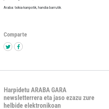
Araba: txikia kanpotik, handia barrutik.
Comparte
Harpidetu ARABA GARA
newsletterrera eta jaso ezazu zure
helbide elektronikoan