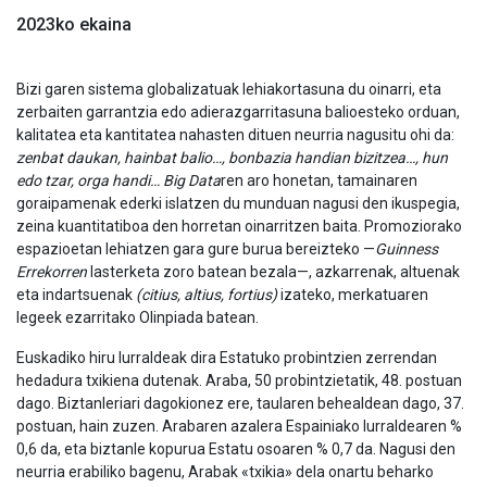
2023ko ekaina
Bizi garen sistema globalizatuak lehiakortasuna du oinarri, eta
zerbaiten garrantzia edo adierazgarritasuna balioesteko orduan,
kalitatea eta kantitatea nahasten dituen neurria nagusitu ohi da:
zenbat daukan, hainbat balio…, bonbazia handian bizitzea…, hun
edo tzar, orga handi… Big Data
ren aro honetan, tamainaren
goraipamenak ederki islatzen du munduan nagusi den ikuspegia,
zeina kuantitatiboa den horretan oinarritzen baita. Promoziorako
espazioetan lehiatzen gara gure burua bereizteko —
Guinness
Errekorren
lasterketa zoro batean bezala—, azkarrenak, altuenak
eta indartsuenak
(citius, altius, fortius)
izateko, merkatuaren
legeek ezarritako Olinpiada batean.
Euskadiko hiru lurraldeak dira Estatuko probintzien zerrendan
hedadura txikiena dutenak. Araba, 50 probintzietatik, 48. postuan
dago. Biztanleriari dagokionez ere, taularen behealdean dago, 37.
postuan, hain zuzen. Arabaren azalera Espainiako lurraldearen %
0,6 da, eta biztanle kopurua Estatu osoaren % 0,7 da. Nagusi den
neurria erabiliko bagenu, Arabak «txikia» dela onartu beharko