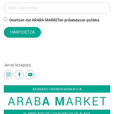
Onartzen dut ARABA MARKETen pribatutasun-politika
HARPIDETZA
Jarrai iezaguzu
ARABAKO HERRIEN MERKATUA
EL MERCADO DE LOS PUEBLOS DE ÁLAVA