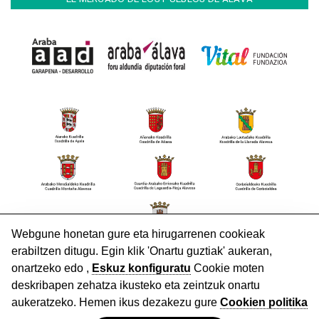
HARREMANETARAKO
Lege Oharra
Pribatutasun politika
Cookieak