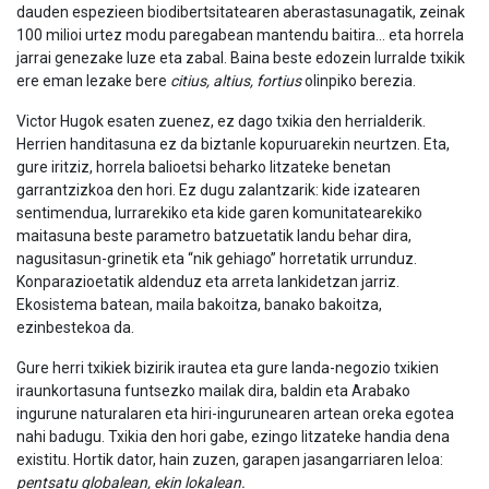
dauden espezieen biodibertsitatearen aberastasunagatik, zeinak
100 milioi urtez modu paregabean mantendu baitira… eta horrela
jarrai genezake luze eta zabal. Baina beste edozein lurralde txikik
ere eman lezake bere
citius, altius, fortius
olinpiko berezia.
Victor Hugok esaten zuenez, ez dago txikia den herrialderik.
Herrien handitasuna ez da biztanle kopuruarekin neurtzen. Eta,
gure iritziz, horrela balioetsi beharko litzateke benetan
garrantzizkoa den hori. Ez dugu zalantzarik: kide izatearen
sentimendua, lurrarekiko eta kide garen komunitatearekiko
maitasuna beste parametro batzuetatik landu behar dira,
nagusitasun-grinetik eta “nik gehiago” horretatik urrunduz.
Konparazioetatik aldenduz eta arreta lankidetzan jarriz.
Ekosistema batean, maila bakoitza, banako bakoitza,
ezinbestekoa da.
Gure herri txikiek bizirik irautea eta gure landa-negozio txikien
iraunkortasuna funtsezko mailak dira, baldin eta Arabako
ingurune naturalaren eta hiri-ingurunearen artean oreka egotea
nahi badugu. Txikia den hori gabe, ezingo litzateke handia dena
existitu. Hortik dator, hain zuzen, garapen jasangarriaren leloa:
pentsatu globalean, ekin lokalean.