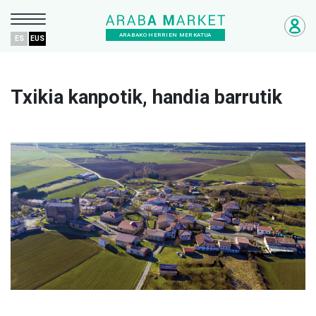
ARABAKO HERRIEN MERKATUA
ES
EUS
Txikia kanpotik, handia barrutik