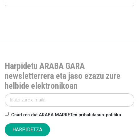
Harpidetu ARABA GARA
newsletterrera eta jaso ezazu zure
helbide elektronikoan
Onartzen dut ARABA MARKETen pribatutasun-politika
HARPIDETZA