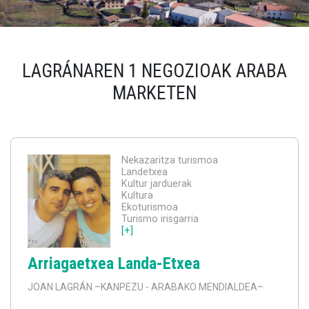
LAGRÁNAREN 1 NEGOZIOAK ARABA
MARKETEN
Nekazaritza turismoa
Landetxea
Kultur jarduerak
Kultura
Ekoturismoa
Turismo irisgarria
[+]
Arriagaetxea Landa-Etxea
JOAN LAGRÁN
–KANPEZU - ARABAKO MENDIALDEA–