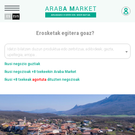
ARABAKO HERRIEN MERKATUA
ES
EUS
Erosketak egitera goaz?
Idatzi bilatzen duzun produktua edo zerbitzua, adibideak; gazta,
upeltegia, arropa…
Ikusi negozio guztiak
Ikusi negozioak +8 txekeekin Araba Market
Ikusi +8 txekeak
agortuta
dituzten negozioak