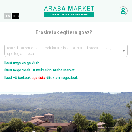
ARABAKO HERRIEN MERKATUA
ES
EUS
Erosketak egitera goaz?
Idatzi bilatzen duzun produktua edo zerbitzua, adibideak; gazta,
upeltegia, arropa…
Ikusi negozio guztiak
Ikusi negozioak +8 txekeekin Araba Market
Ikusi +8 txekeak
agortuta
dituzten negozioak