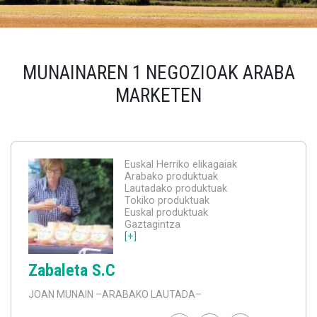
MUNAINAREN 1 NEGOZIOAK ARABA
MARKETEN
Euskal Herriko elikagaiak
Arabako produktuak
Lautadako produktuak
Tokiko produktuak
Euskal produktuak
Gaztagintza
[+]
Zabaleta S.C
JOAN MUNAIN
–ARABAKO LAUTADA–