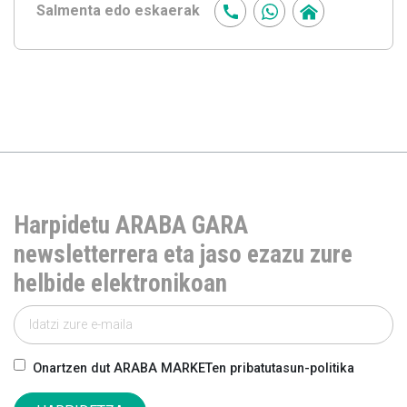
Salmenta edo eskaerak
Harpidetu ARABA GARA
newsletterrera eta jaso ezazu zure
helbide elektronikoan
Onartzen dut ARABA MARKETen pribatutasun-politika