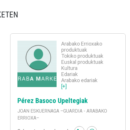
KETEN
Arabako Errioxako
produktuak
Tokiko produktuak
Euskal produktuak
Kultura
Edariak
Arabako edariak
[+]
Pérez Basoco Upeltegiak
JOAN ESKUERNAGA
–GUARDIA - ARABAKO
ERRIOXA–