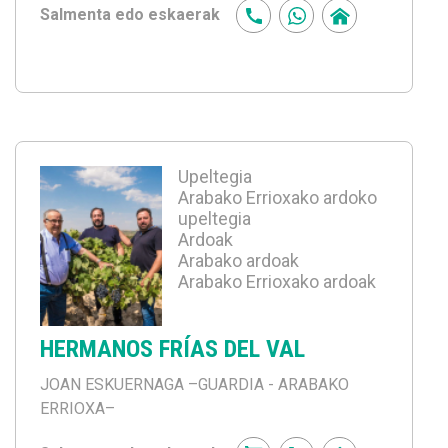
Salmenta edo eskaerak
Upeltegia
Arabako Errioxako ardoko
upeltegia
Ardoak
Arabako ardoak
Arabako Errioxako ardoak
HERMANOS FRÍAS DEL VAL
JOAN ESKUERNAGA
–GUARDIA - ARABAKO
ERRIOXA–