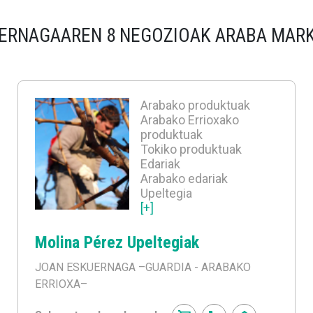
ERNAGAAREN 8 NEGOZIOAK ARABA MAR
Arabako produktuak
Arabako Errioxako
produktuak
Tokiko produktuak
Edariak
Arabako edariak
Upeltegia
[+]
Molina Pérez Upeltegiak
JOAN ESKUERNAGA
–GUARDIA - ARABAKO
ERRIOXA–