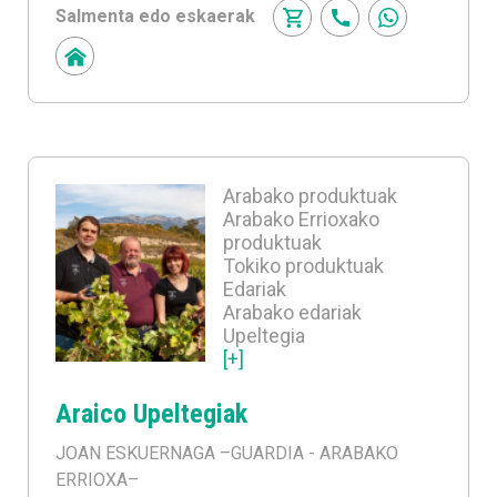
Salmenta edo eskaerak
Arabako produktuak
Arabako Errioxako
produktuak
Tokiko produktuak
Edariak
Arabako edariak
Upeltegia
[+]
Araico Upeltegiak
JOAN ESKUERNAGA
–GUARDIA - ARABAKO
ERRIOXA–