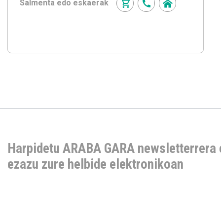
Salmenta edo eskaerak
Harpidetu ARABA GARA newsletterrera 
ezazu zure helbide elektronikoan