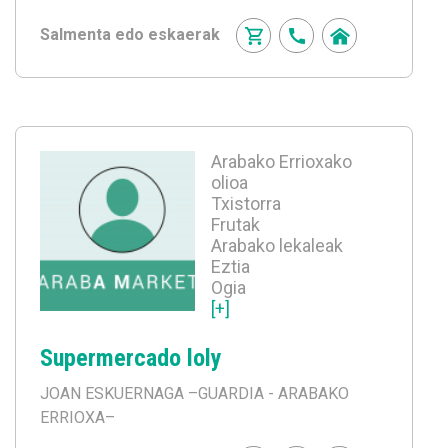
Salmenta edo eskaerak
Arabako Errioxako
olioa
Txistorra
Frutak
Arabako lekaleak
Eztia
Ogia
[+]
Supermercado loly
JOAN ESKUERNAGA
–GUARDIA - ARABAKO
ERRIOXA–