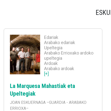
ESKU
Edariak
Arabako edariak
Upeltegia
Arabako Errioxako ardoko
upeltegia
Ardoak
Arabako ardoak
[+]
La Marquesa Mahastiak eta
Upeltegiak
JOAN ESKUERNAGA
–GUARDIA - ARABAKO
ERRIOXA–