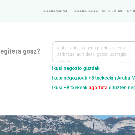
ARABAMARKET
ARABA GARA
NEGOZIOAK
AZO
Idatzi bilatzen duzun produktua edo
 egitera goaz?
zerbitzua, adibideak; gazta, upeltegia,
arropa…
Ikusi negozio guztiak
Ikusi negozioak +8 txekeekin Araba 
Ikusi +8 txekeak
agortuta
dituzten ne