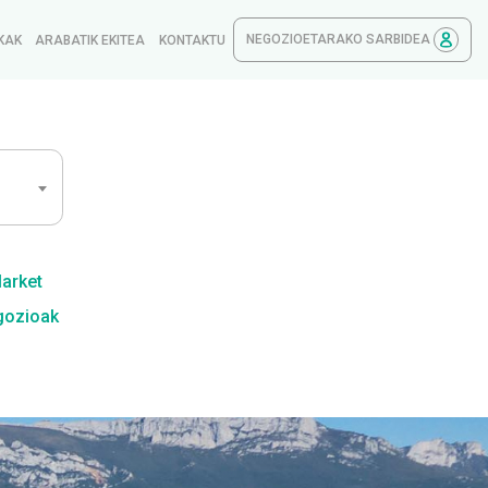
NEGOZIOETARAKO SARBIDEA
KAK
ARABATIK EKITEA
KONTAKTU
Market
gozioak