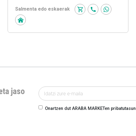
Salmenta edo eskaerak
eta jaso
Onartzen dut ARABA MARKETen pribatutasun-