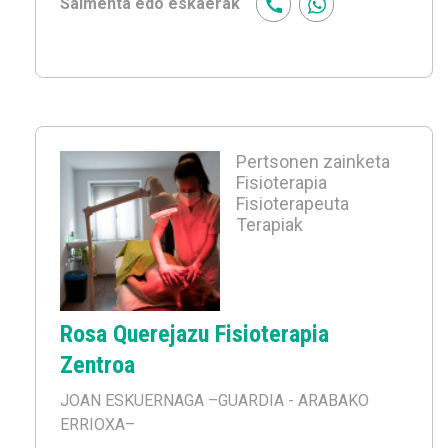
Salmenta edo eskaerak
Pertsonen zainketa
Fisioterapia
Fisioterapeuta
Terapiak
Rosa Querejazu Fisioterapia
Zentroa
JOAN ESKUERNAGA
–GUARDIA - ARABAKO
ERRIOXA–