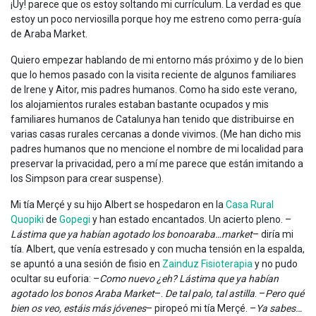
¡Uy! parece que os estoy soltando mi currículum. La verdad es que
estoy un poco nerviosilla porque hoy me estreno como perra-guía
de Araba Market.
Quiero empezar hablando de mi entorno más próximo y de lo bien
que lo hemos pasado con la visita reciente de algunos familiares
de Irene y Aitor, mis padres humanos. Como ha sido este verano,
los alojamientos rurales estaban bastante ocupados y mis
familiares humanos de Catalunya han tenido que distribuirse en
varias casas rurales cercanas a donde vivimos. (Me han dicho mis
padres humanos que no mencione el nombre de mi localidad para
preservar la privacidad, pero a mí me parece que están imitando a
los Simpson para crear suspense).
Mi tía Merçé y su hijo Albert se hospedaron en la
Casa Rural
Quopiki
de
Gopegi
y han estado encantados. Un acierto pleno. –
Lástima que ya habían agotado los bonoaraba…market
– diría mi
tía. Albert, que venía estresado y con mucha tensión en la espalda,
se apuntó a una sesión de fisio en
Zainduz Fisioterapia
y no pudo
ocultar su euforia: –
Como nuevo ¿eh? Lástima que ya habían
agotado los bonos Araba Market
–.
De tal palo, tal astilla
. –
Pero qué
bien os veo, estáis más jóvenes
– piropeó mi tía Merçé. –
Ya sabes…