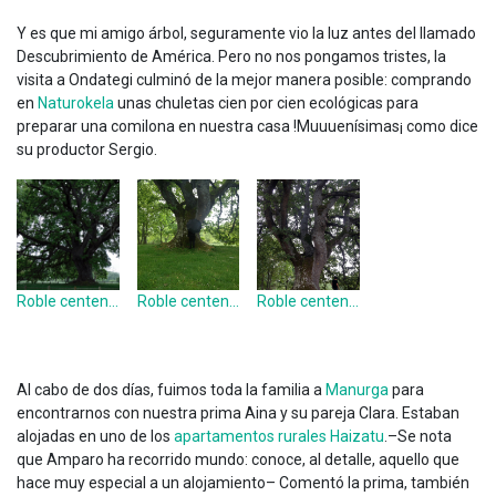
Y es que mi amigo árbol, seguramente vio la luz antes del llamado
Descubrimiento de América. Pero no nos pongamos tristes, la
visita a Ondategi culminó de la mejor manera posible: comprando
en
Naturokela
unas chuletas cien por cien ecológicas para
preparar una comilona en nuestra casa !Muuuenísimas¡ como dice
su productor Sergio.
Roble centenario de Ondategi
Roble centenario de Ondategi
Roble centenario de Ondategi
Al cabo de dos días, fuimos toda la familia a
Manurga
para
encontrarnos con nuestra prima Aina y su pareja Clara. Estaban
alojadas en uno de los
apartamentos rurales Haizatu
.–Se nota
que Amparo ha recorrido mundo: conoce, al detalle, aquello que
hace muy especial a un alojamiento– Comentó la prima, también