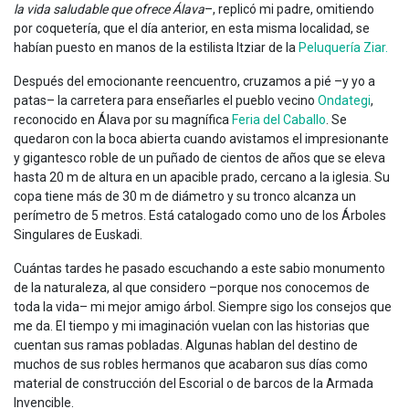
la vida saludable que ofrece Álava
–, replicó mi padre, omitiendo
por coquetería, que el día anterior, en esta misma localidad, se
habían puesto en manos de la estilista Itziar de la
Peluquería Ziar.
Después del emocionante reencuentro, cruzamos a pié –y yo a
patas– la carretera para enseñarles el pueblo vecino
Ondategi
,
reconocido en Álava por su magnífica
Feria del Caballo
. Se
quedaron con la boca abierta cuando avistamos el impresionante
y gigantesco roble de un puñado de cientos de años que se eleva
hasta 20 m de altura en un apacible prado, cercano a la iglesia. Su
copa tiene más de 30 m de diámetro y su tronco alcanza un
perímetro de 5 metros. Está catalogado como uno de los Árboles
Singulares de Euskadi.
Cuántas tardes he pasado escuchando a este sabio monumento
de la naturaleza, al que considero –porque nos conocemos de
toda la vida– mi mejor amigo árbol. Siempre sigo los consejos que
me da. El tiempo y mi imaginación vuelan con las historias que
cuentan sus ramas pobladas. Algunas hablan del destino de
muchos de sus robles hermanos que acabaron sus días como
material de construcción del Escorial o de barcos de la Armada
Invencible.