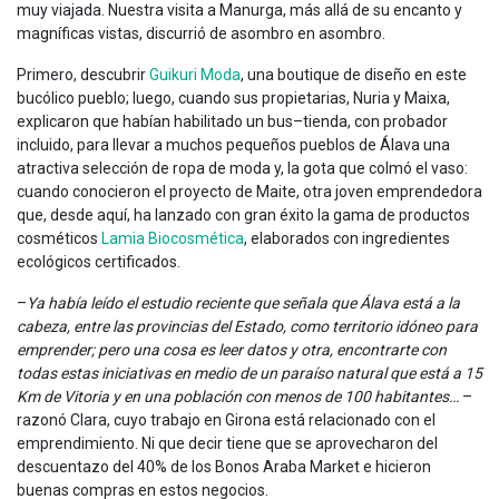
muy viajada. Nuestra visita a Manurga, más allá de su encanto y
magníficas vistas, discurrió de asombro en asombro.
Primero, descubrir
Guikuri Moda
, una boutique de diseño en este
bucólico pueblo; luego, cuando sus propietarias, Nuria y Maixa,
explicaron que habían habilitado un bus–tienda, con probador
incluido, para llevar a muchos pequeños pueblos de Álava una
atractiva selección de ropa de moda y, la gota que colmó el vaso:
cuando conocieron el proyecto de Maite, otra joven emprendedora
que, desde aquí, ha lanzado con gran éxito la gama de productos
cosméticos
Lamia Biocosmética
, elaborados con ingredientes
ecológicos certificados.
–
Ya había leído el estudio reciente que señala que Álava está a la
cabeza, entre las provincias del Estado, como territorio idóneo para
emprender; pero una cosa es leer datos y otra, encontrarte con
todas estas iniciativas en medio de un paraíso natural que está a 15
Km de Vitoria y en una población con menos de 100 habitantes…
–
razonó Clara, cuyo trabajo en Girona está relacionado con el
emprendimiento. Ni que decir tiene que se aprovecharon del
descuentazo del 40% de los Bonos Araba Market e hicieron
buenas compras en estos negocios.