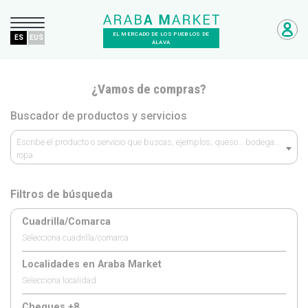
EL MERCADO DE LOS PUEBLOS DE
ES
EUS
ÁLAVA
¿Vamos de compras?
Buscador de productos y servicios
Escribe el producto o servicio que buscas, ejemplos; queso… bodega…
ropa
Filtros de búsqueda
Cuadrilla/Comarca
Selecciona cuadrilla/comarca
Localidades en Araba Market
Selecciona localidad
Cheques +8