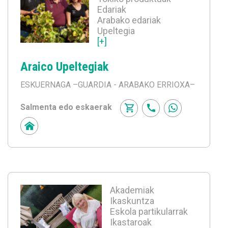
Edariak
Arabako edariak
Upeltegia
[+]
Araico Upeltegiak
ESKUERNAGA
–GUARDIA - ARABAKO ERRIOXA–
Salmenta edo eskaerak
Akademiak
Ikaskuntza
Eskola partikularrak
Ikastaroak