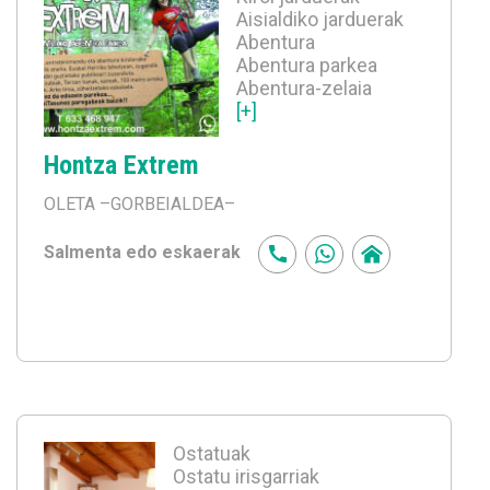
Aisialdiko jarduerak
Abentura
Abentura parkea
Abentura-zelaia
[+]
Hontza Extrem
OLETA
–GORBEIALDEA–
Salmenta edo eskaerak
Ostatuak
Ostatu irisgarriak