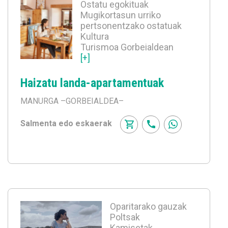
Ostatu egokituak
Mugikortasun urriko
pertsonentzako ostatuak
Kultura
Turismoa Gorbeialdean
[+]
Haizatu landa-apartamentuak
MANURGA
–GORBEIALDEA–
Salmenta edo eskaerak
Oparitarako gauzak
Poltsak
Kamisetak