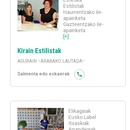
Estilistak
Haurrentzako ile-
apainketa
Gazteentzako ile-
apainketa
[+]
Kirain Estilistak
AGURAIN
–ARABAKO LAUTADA–
Salmenta edo eskaerak
Elikagaiak
Eusko Label
Itsaskiak
Arrandegiak