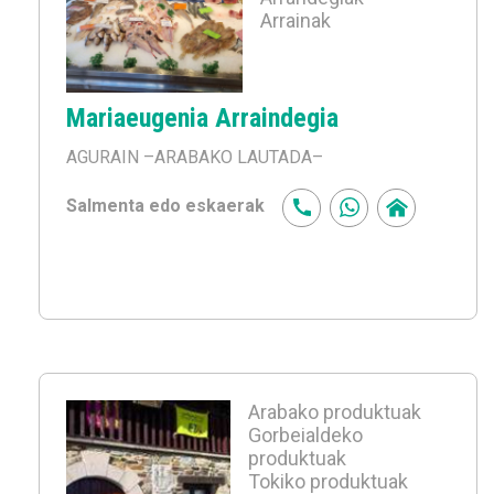
Arrainak
Mariaeugenia Arraindegia
AGURAIN
–ARABAKO LAUTADA–
Salmenta edo eskaerak
Arabako produktuak
Gorbeialdeko
produktuak
Tokiko produktuak