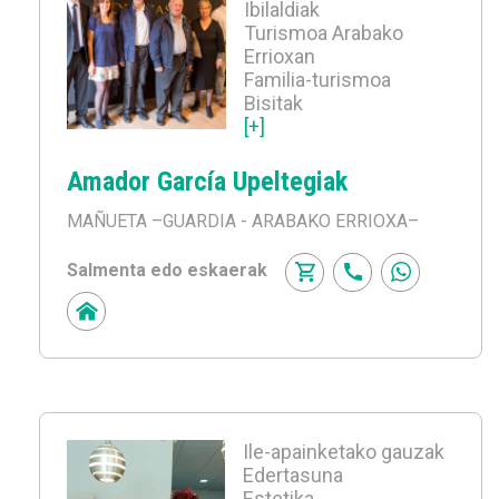
Ibilaldiak
Turismoa Arabako
Errioxan
Familia-turismoa
Bisitak
[+]
Amador García Upeltegiak
MAÑUETA
–GUARDIA - ARABAKO ERRIOXA–
Salmenta edo eskaerak
Ile-apainketako gauzak
Edertasuna
Estetika