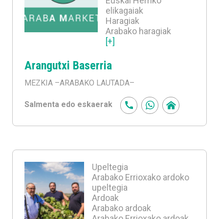
Euskal Herriko
elikagaiak
Haragiak
Arabako haragiak
[+]
Arangutxi Baserria
MEZKIA
–ARABAKO LAUTADA–
Salmenta edo eskaerak
Upeltegia
Arabako Errioxako ardoko
upeltegia
Ardoak
Arabako ardoak
Arabako Errioxako ardoak