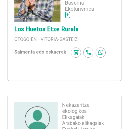
Baserria
Ekoturismoa
[+]
Los Huetos Etxe Rurala
OTOGOIEN
–VITORIA-GASTEIZ–
Salmenta edo eskaerak
Nekazaritza
ekologikoa
Elikagaiak
Arabako elikagaiak