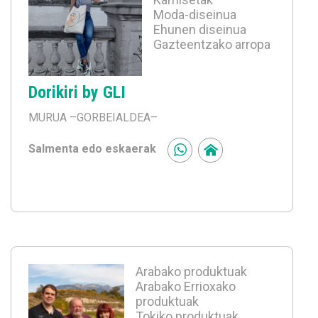
Moda-diseinua
Ehunen diseinua
Gazteentzako arropa
Dorikiri by GLI
MURUA
–GORBEIALDEA–
Salmenta edo eskaerak
Arabako produktuak
Arabako Errioxako
produktuak
Tokiko produktuak