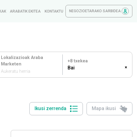
NEGOZIOETARAKO SARBIDEA
KAK
ARABATIK EKITEA
KONTAKTU
Lokalizazioak Araba
+8 txekea
Marketen
Bai
×
Aukeratu herria
Ikusi zerrenda
Mapa ikusi