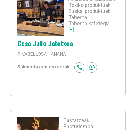
Tokiko produktuak
Euskal produktuak
Taberna
Taberna kafetegia
[+]
Casa Julio Jatetxea
RIVABELLOSA
–AÑANA–
Salmenta edo eskaerak
Dastatzeak
Enoturismoa