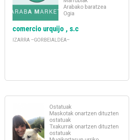
Marrubiak
Arabako baratzea
Ogia
comercio urquijo , s.c
IZARRA
–GORBEIALDEA–
Ostatuak
Maskotak onartzen dituzten
ostatuak
Txakurrak onartzen dituzten
ostatuak
Mugikortasun urriko