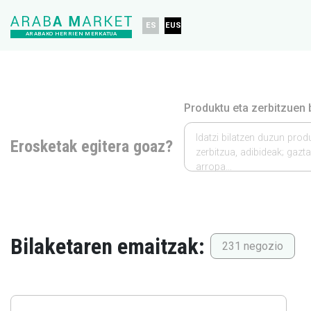
ES
EUS
ARABAKO HERRIEN MERKATUA
Produktu eta zerbitzuen b
Idatzi bilatzen duzun pro
Erosketak egitera goaz?
zerbitzua, adibideak; gazta
arropa…
Bilaketaren emaitzak:
231 negozio