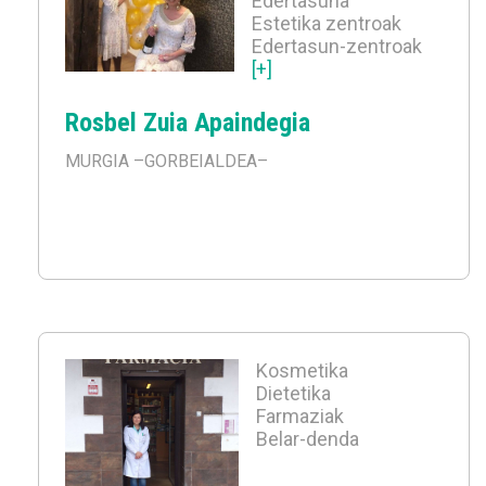
Edertasuna
Estetika zentroak
Edertasun-zentroak
[+]
Rosbel Zuia Apaindegia
MURGIA
–GORBEIALDEA–
Kosmetika
Dietetika
Farmaziak
Belar-denda