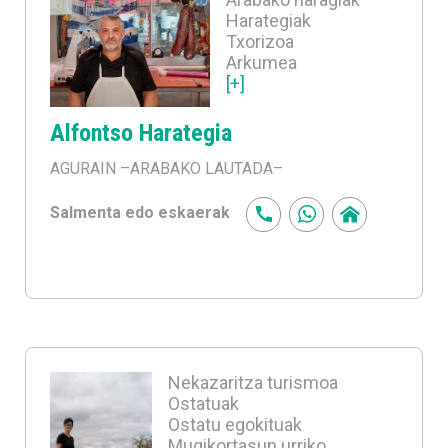
Harategiak
Txorizoa
Arkumea
[+]
Alfontso Harategia
AGURAIN
–ARABAKO LAUTADA–
Salmenta edo eskaerak
Nekazaritza turismoa
Ostatuak
Ostatu egokituak
Mugikortasun urriko