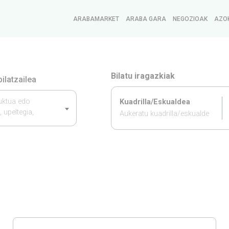
ARABAMARKET
ARABA GARA
NEGOZIOAK
AZO
Bilatu iragazkiak
ilatzailea
duktua edo
Kuadrilla/Eskualdea
, upeltegia,
Aukeratu kuadrilla/eskualde