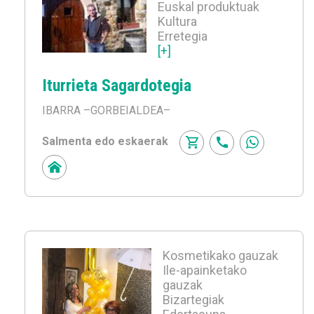
Euskal produktuak
Kultura
Erretegia
[+]
Iturrieta Sagardotegia
IBARRA
–GORBEIALDEA–
Salmenta edo eskaerak
Kosmetikako gauzak
Ile-apainketako
gauzak
Bizartegiak