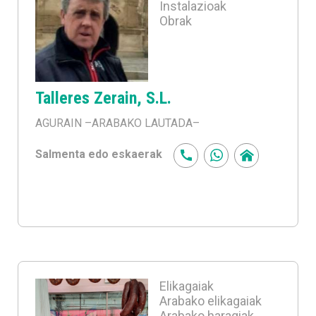
Instalazioak
Obrak
Talleres Zerain, S.L.
AGURAIN
–ARABAKO LAUTADA–
Salmenta edo eskaerak
Elikagaiak
Arabako elikagaiak
Arabako haragiak