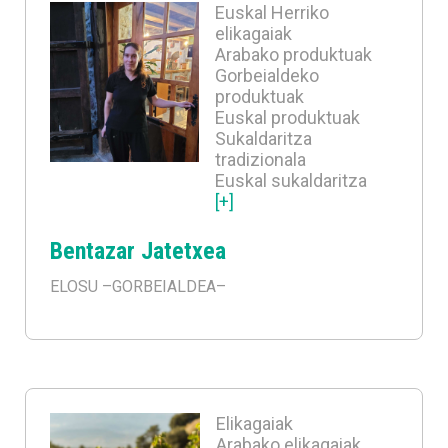
Euskal Herriko
elikagaiak
Arabako produktuak
Gorbeialdeko
produktuak
Euskal produktuak
Sukaldaritza
tradizionala
Euskal sukaldaritza
[+]
Bentazar Jatetxea
ELOSU
–GORBEIALDEA–
Elikagaiak
Arabako elikagaiak