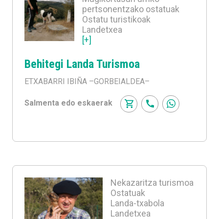
pertsonentzako ostatuak
Ostatu turistikoak
Landetxea
[+]
Behitegi Landa Turismoa
ETXABARRI IBIÑA
–GORBEIALDEA–
Salmenta edo eskaerak
Nekazaritza turismoa
Ostatuak
Landa-txabola
Landetxea