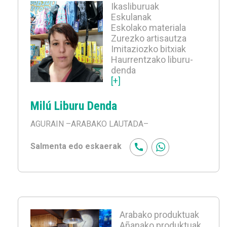
Ikasliburuak
Eskulanak
Eskolako materiala
Zurezko artisautza
Imitaziozko bitxiak
Haurrentzako liburu-
denda
[+]
Milú Liburu Denda
AGURAIN
–ARABAKO LAUTADA–
Salmenta edo eskaerak
Arabako produktuak
Añanako produktuak