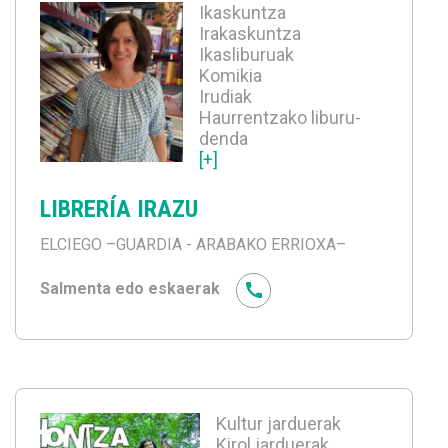
Ikaskuntza
Irakaskuntza
Ikasliburuak
Komikia
Irudiak
Haurrentzako liburu-
denda
[+]
LIBRERÍA IRAZU
ELCIEGO
–GUARDIA - ARABAKO ERRIOXA–
Salmenta edo eskaerak
Kultur jarduerak
Kirol jarduerak