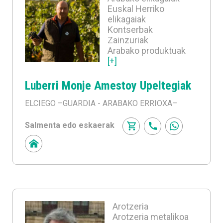
Euskal Herriko
elikagaiak
Kontserbak
Zainzuriak
Arabako produktuak
[+]
Luberri Monje Amestoy Upeltegiak
ELCIEGO
–GUARDIA - ARABAKO ERRIOXA–
Salmenta edo eskaerak
Arotzeria
Arotzeria metalikoa