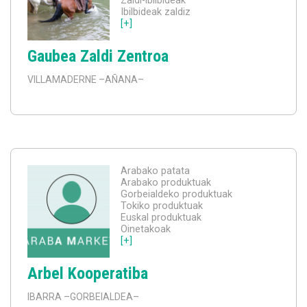
Zaldi-ibilbideak
Ibilbideak zaldiz
[+]
Gaubea Zaldi Zentroa
VILLAMADERNE
–AÑANA–
Arabako patata
Arabako produktuak
Gorbeialdeko produktuak
Tokiko produktuak
Euskal produktuak
Oinetakoak
[+]
Arbel Kooperatiba
IBARRA
–GORBEIALDEA–