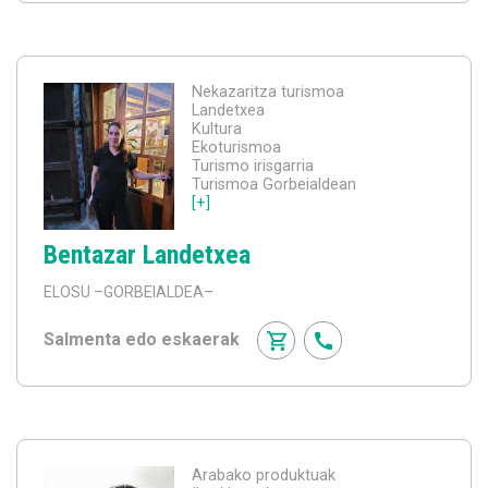
Nekazaritza turismoa
Landetxea
Kultura
Ekoturismoa
Turismo irisgarria
Turismoa Gorbeialdean
[+]
Bentazar Landetxea
ELOSU
–GORBEIALDEA–
Salmenta edo eskaerak
Arabako produktuak