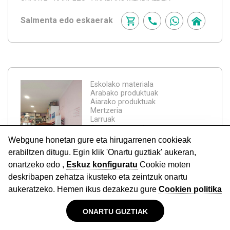
Salmenta edo eskaerak
Eskolako materiala
Arabako produktuak
Aiarako produktuak
Mertzeria
Larruak
Emakumeentzako arropa
[+]
Nuria Mertzeria
ARTZINIEGA
–AIARA–
Salmenta edo eskaerak