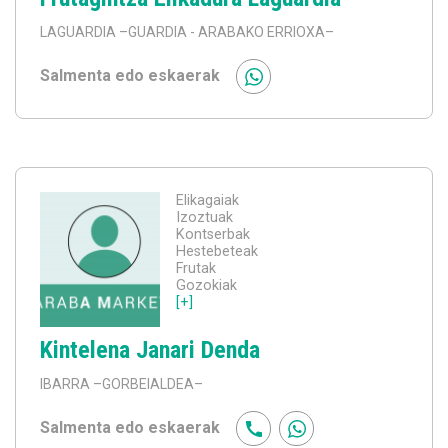
LAGUARDIA
–GUARDIA - ARABAKO ERRIOXA–
Salmenta edo eskaerak
Elikagaiak
Izoztuak
Kontserbak
Hestebeteak
Frutak
Gozokiak
[+]
Kintelena Janari Denda
IBARRA
–GORBEIALDEA–
Salmenta edo eskaerak