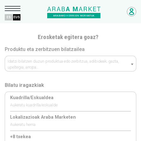
ARABAKO HERRIEN MERKATUA
ES
EUS
Erosketak egitera goaz?
Produktu eta zerbitzuen bilatzailea
Idatzi bilatzen duzun produktua edo zerbitzua, adibideak; gazta,
upeltegia, arropa…
Bilatu iragazkiak
Kuadrilla/Eskualdea
Aukeratu kuadrilla/eskualde
Lokalizazioak Araba Marketen
Aukeratu herria
+8 txekea