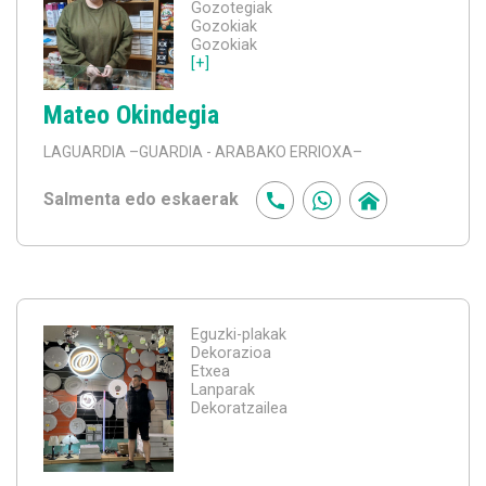
Gozotegiak
Gozokiak
Gozokiak
[+]
Mateo Okindegia
LAGUARDIA
–GUARDIA - ARABAKO ERRIOXA–
Salmenta edo eskaerak
Eguzki-plakak
Dekorazioa
Etxea
Lanparak
Dekoratzailea