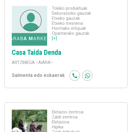
Tokiko produktuak
Dekorazioko gauzak
Etxeko gauzak
Etxeko tresneria
Hormako erlojuak
Oparitarako gauzak
[+]
Casa Taida Denda
ARTZINIEGA
–AIARA–
Salmenta edo eskaerak
Ekitazio-zentroa
Zaldi-zentroa
Ekitazioa
Hipika