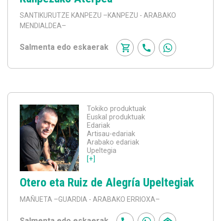
SANTIKURUTZE KANPEZU
–KANPEZU - ARABAKO
MENDIALDEA–
Salmenta edo eskaerak
Tokiko produktuak
Euskal produktuak
Edariak
Artisau-edariak
Arabako edariak
Upeltegia
[+]
Otero eta Ruiz de Alegría Upeltegiak
MAÑUETA
–GUARDIA - ARABAKO ERRIOXA–
Salmenta edo eskaerak