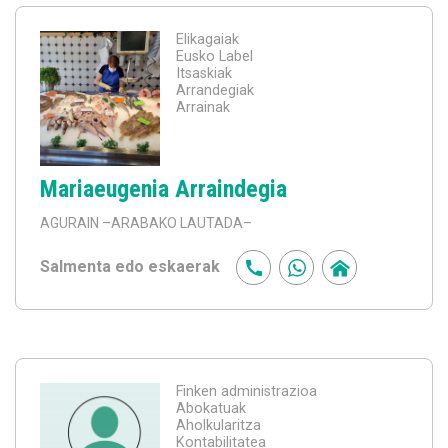
Elikagaiak
Eusko Label
Itsaskiak
Arrandegiak
Arrainak
Mariaeugenia Arraindegia
AGURAIN
–ARABAKO LAUTADA–
Salmenta edo eskaerak
Finken administrazioa
Abokatuak
Aholkularitza
Kontabilitatea