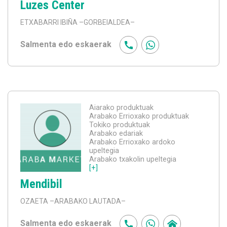
Luzes Center
ETXABARRI IBIÑA
–GORBEIALDEA–
Salmenta edo eskaerak
Aiarako produktuak
Arabako Errioxako produktuak
Tokiko produktuak
Arabako edariak
Arabako Errioxako ardoko
upeltegia
Arabako txakolin upeltegia
[+]
Mendibil
OZAETA
–ARABAKO LAUTADA–
Salmenta edo eskaerak