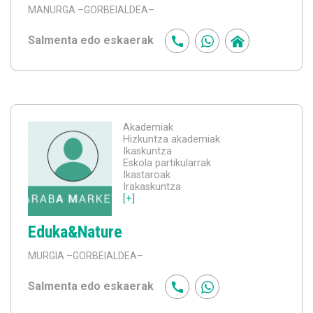
MANURGA
–GORBEIALDEA–
Salmenta edo eskaerak
Akademiak
Hizkuntza akademiak
Ikaskuntza
Eskola partikularrak
Ikastaroak
Irakaskuntza
[+]
Eduka&Nature
MURGIA
–GORBEIALDEA–
Salmenta edo eskaerak