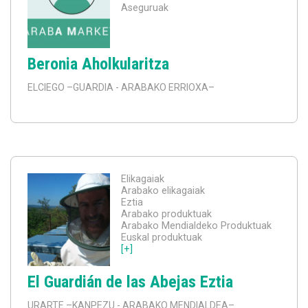
Aseguruak
Beronia Aholkularitza
ELCIEGO
–GUARDIA - ARABAKO ERRIOXA–
Elikagaiak
Arabako elikagaiak
Eztia
Arabako produktuak
Arabako Mendialdeko Produktuak
Euskal produktuak
[+]
El Guardián de las Abejas Eztia
URARTE
–KANPEZU - ARABAKO MENDIALDEA–