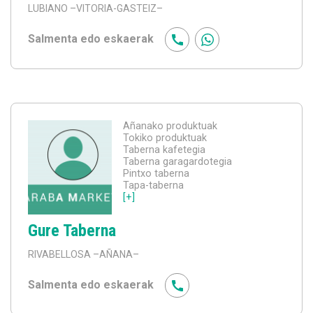
LUBIANO
–VITORIA-GASTEIZ–
Salmenta edo eskaerak
Añanako produktuak
Tokiko produktuak
Taberna kafetegia
Taberna garagardotegia
Pintxo taberna
Tapa-taberna
[+]
Gure Taberna
RIVABELLOSA
–AÑANA–
Salmenta edo eskaerak