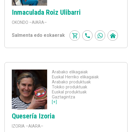
Inmaculada Roiz Ulibarri
OKONDO
–AIARA–
Salmenta edo eskaerak
Arabako elikagaiak
Euskal Herriko elikagaiak
Arabako produktuak
Tokiko produktuak
Euskal produktuak
Gaztagintza
[+]
Quesería Izoria
IZORIA
–AIARA–