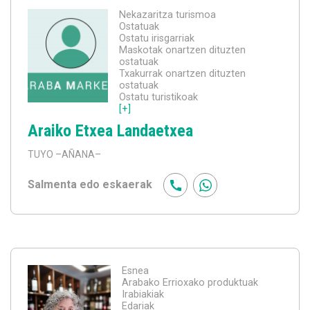
Nekazaritza turismoa
Ostatuak
Ostatu irisgarriak
Maskotak onartzen dituzten
ostatuak
Txakurrak onartzen dituzten
ostatuak
Ostatu turistikoak
[+]
Araiko Etxea Landaetxea
TUYO
–AÑANA–
Salmenta edo eskaerak
Esnea
Arabako Errioxako produktuak
Irabiakiak
Edariak