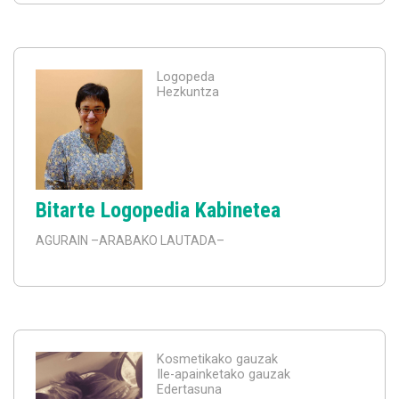
Logopeda
Hezkuntza
Bitarte Logopedia Kabinetea
AGURAIN
–ARABAKO LAUTADA–
Kosmetikako gauzak
Ile-apainketako gauzak
Edertasuna