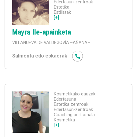
Edertasun-zentroak
Estetika
Estilistak
[+]
Mayra Ile-apainketa
VILLANUEVA DE VALDEGOVÍA
–AÑANA–
Salmenta edo eskaerak
Kosmetikako gauzak
Edertasuna
Estetika zentroak
Edertasun-zentroak
Coaching pertsonala
Kosmetika
[+]