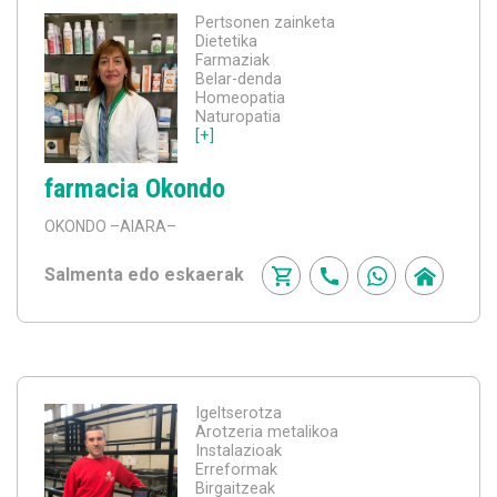
Pertsonen zainketa
Dietetika
Farmaziak
Belar-denda
Homeopatia
Naturopatia
[+]
farmacia Okondo
OKONDO
–AIARA–
Salmenta edo eskaerak
Igeltserotza
Arotzeria metalikoa
Instalazioak
Erreformak
Birgaitzeak