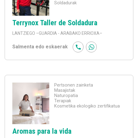
Soldadurak
Terrynox Taller de Soldadura
LANTZIEGO
–GUARDIA - ARABAKO ERRIOXA–
Salmenta edo eskaerak
Pertsonen zainketa
Masajistak
Naturopatia
Terapiak
Kosmetika ekologiko zertifikatua
Aromas para la vida