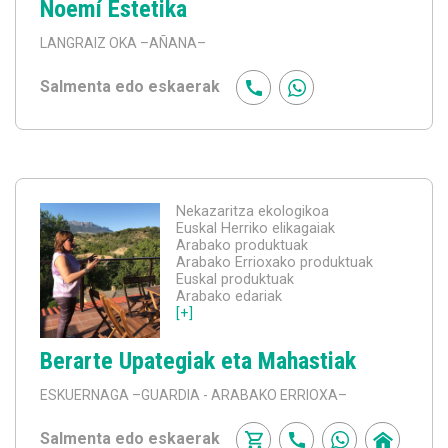
Noemí Estetika
LANGRAIZ OKA
–AÑANA–
Salmenta edo eskaerak
Nekazaritza ekologikoa
Euskal Herriko elikagaiak
Arabako produktuak
Arabako Errioxako produktuak
Euskal produktuak
Arabako edariak
[+]
Berarte Upategiak eta Mahastiak
ESKUERNAGA
–GUARDIA - ARABAKO ERRIOXA–
Salmenta edo eskaerak