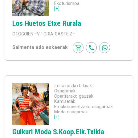
Ekoturismoa
[+]
Los Huetos Etxe Rurala
OTOGOIEN
–VITORIA-GASTEIZ–
Salmenta edo eskaerak
Imitaziozko bitxiak
Osagarriak
Oparitarako gauzak
Kamisetak
Emakumeentzako osagarriak
Moda osagarriak
[+]
Guikuri Moda S.Koop.Elk.Txikia