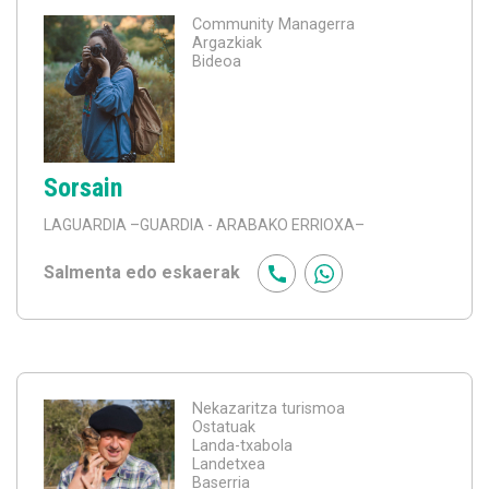
Community Managerra
Argazkiak
Bideoa
Sorsain
LAGUARDIA
–GUARDIA - ARABAKO ERRIOXA–
Salmenta edo eskaerak
Nekazaritza turismoa
Ostatuak
Landa-txabola
Landetxea
Baserria