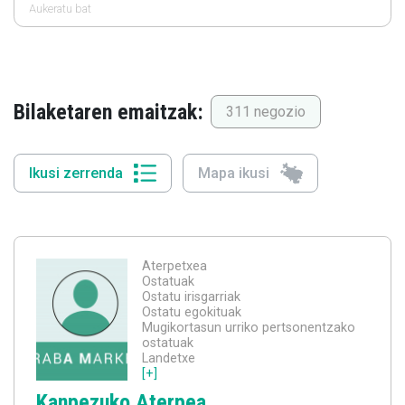
Aukeratu bat
Bilaketaren emaitzak:
311 negozio
Ikusi zerrenda
Mapa ikusi
Aterpetxea
Ostatuak
Ostatu irisgarriak
Ostatu egokituak
Mugikortasun urriko pertsonentzako
ostatuak
Landetxe
[+]
Kanpezuko Aterpea