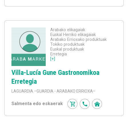
Arabako elikagaiak
Euskal Herriko elikagaiak
Arabako Errioxako produktuak
Tokiko produktuak
Euskal produktuak
Erretegia
[+]
Villa-Lucía Gune Gastronomikoa
Erretegia
LAGUARDIA
–GUARDIA - ARABAKO ERRIOXA–
Salmenta edo eskaerak