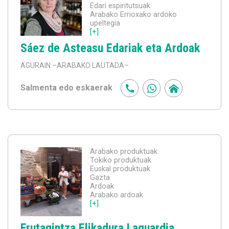
Edari espiritutsuak
Arabako Errioxako ardoko
upeltegia
[+]
Sáez de Asteasu Edariak eta Ardoak
AGURAIN
–ARABAKO LAUTADA–
Salmenta edo eskaerak
Arabako produktuak
Tokiko produktuak
Euskal produktuak
Gazta
Ardoak
Arabako ardoak
[+]
Frutagintza Elikadura Laguardia