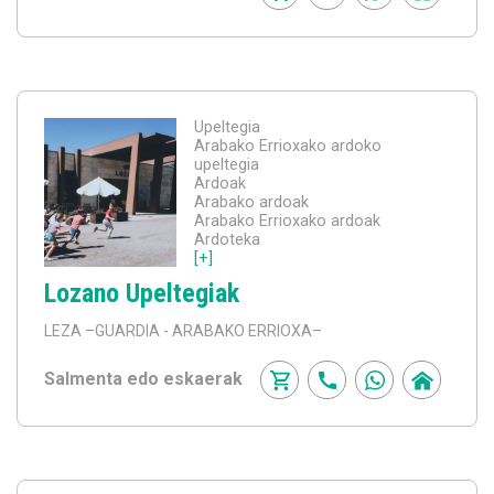
Upeltegia
Arabako Errioxako ardoko
upeltegia
Ardoak
Arabako ardoak
Arabako Errioxako ardoak
Ardoteka
[+]
Lozano Upeltegiak
LEZA
–GUARDIA - ARABAKO ERRIOXA–
Salmenta edo eskaerak