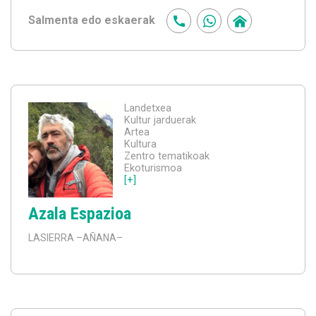
Salmenta edo eskaerak
Landetxea
Kultur jarduerak
Artea
Kultura
Zentro tematikoak
Ekoturismoa
[+]
Azala Espazioa
LASIERRA
–AÑANA–