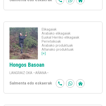
Elikagaiak
Arabako elikagaiak
Euskal Herriko elikagaiak
Perretxikoak
Arabako produktuak
Añanako produktuak
[+]
Hongos Basoan
LANGRAIZ OKA
–AÑANA–
Salmenta edo eskaerak