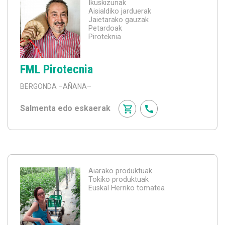
Ikuskizunak
Aisialdiko jarduerak
Jaietarako gauzak
Petardoak
Piroteknia
FML Pirotecnia
BERGONDA
–AÑANA–
Salmenta edo eskaerak
Aiarako produktuak
Tokiko produktuak
Euskal Herriko tomatea