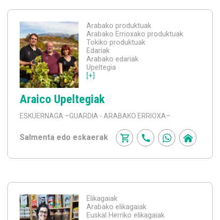
Arabako produktuak
Arabako Errioxako produktuak
Tokiko produktuak
Edariak
Arabako edariak
Upeltegia
[+]
Araico Upeltegiak
ESKUERNAGA
–GUARDIA - ARABAKO ERRIOXA–
Salmenta edo eskaerak
Elikagaiak
Arabako elikagaiak
Euskal Herriko elikagaiak