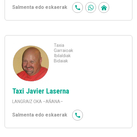
Salmenta edo eskaerak
Taxia
Garraioak
Ibilaldiak
Bidaiak
Taxi Javier Laserna
LANGRAIZ OKA
–AÑANA–
Salmenta edo eskaerak