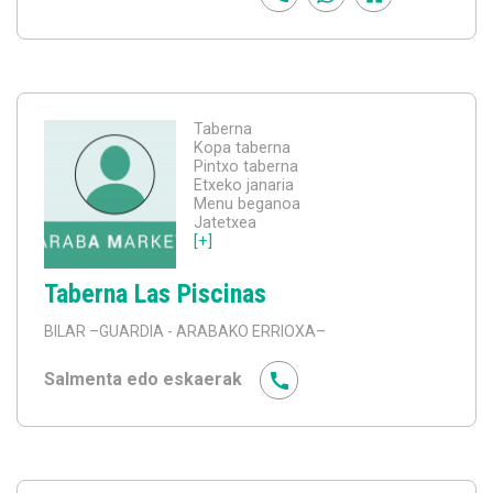
Taberna
Kopa taberna
Pintxo taberna
Etxeko janaria
Menu beganoa
Jatetxea
[+]
Taberna Las Piscinas
BILAR
–GUARDIA - ARABAKO ERRIOXA–
Salmenta edo eskaerak