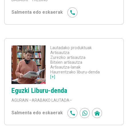
Salmenta edo eskaerak
Lautadako produktuak
Artisautza
Zurezko artisautza
Bitxien artisautza
Artisautza-lanak
Haurrentzako liburu-denda
[+]
Eguzki Liburu-denda
AGURAIN
–ARABAKO LAUTADA–
Salmenta edo eskaerak