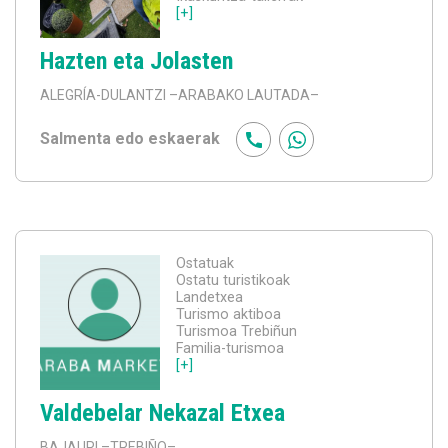
[+]
Hazten eta Jolasten
ALEGRÍA-DULANTZI
–ARABAKO LAUTADA–
Salmenta edo eskaerak
Ostatuak
Ostatu turistikoak
Landetxea
Turismo aktiboa
Turismoa Trebiñun
Familia-turismoa
[+]
Valdebelar Nekazal Etxea
BAJAURI
–TREBIÑO–