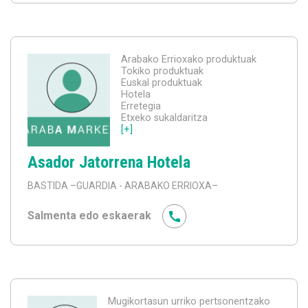
Arabako Errioxako produktuak
Tokiko produktuak
Euskal produktuak
Hotela
Erretegia
Etxeko sukaldaritza
[+]
Asador Jatorrena Hotela
BASTIDA
–GUARDIA - ARABAKO ERRIOXA–
Salmenta edo eskaerak
Mugikortasun urriko pertsonentzako