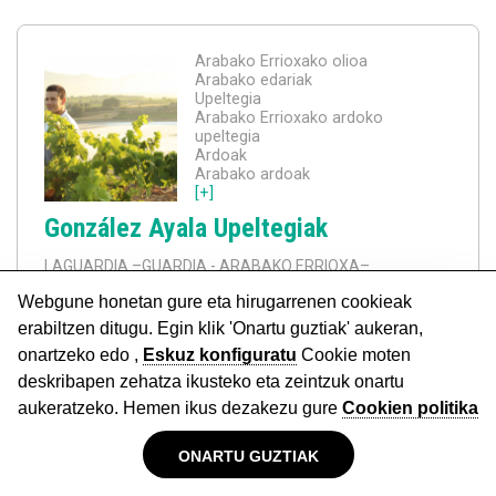
Arabako Errioxako olioa
Arabako edariak
Upeltegia
Arabako Errioxako ardoko
upeltegia
Ardoak
Arabako ardoak
[+]
González Ayala Upeltegiak
LAGUARDIA
–GUARDIA - ARABAKO ERRIOXA–
Salmenta edo eskaerak
Eraikuntza
Elektrizitatea instalazioak
Energia