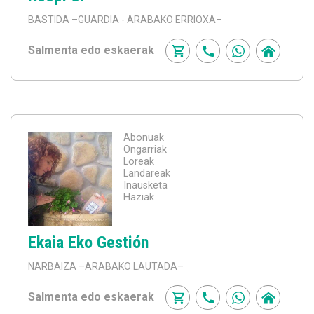
BASTIDA
–GUARDIA - ARABAKO ERRIOXA–
Salmenta edo eskaerak
Abonuak
Ongarriak
Loreak
Landareak
Inausketa
Haziak
Ekaia Eko Gestión
NARBAIZA
–ARABAKO LAUTADA–
Salmenta edo eskaerak