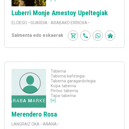
Luberri Monje Amestoy Upeltegiak
ELCIEGO
–GUARDIA - ARABAKO ERRIOXA–
Salmenta edo eskaerak
Taberna
Taberna kafetegia
Taberna garagardotegia
Kopa taberna
Pintxo taberna
Tapa-taberna
[+]
Merendero Rosa
LANGRAIZ OKA
–AÑANA–