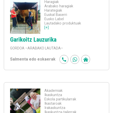
Haragiak
Arabako haragiak
Harategiak
Euskal Baserri
Eusko Label
Lautadako produktuak
[+]
Garikoitz Lauzurika
GORDOA
–ARABAKO LAUTADA–
Salmenta edo eskaerak
Akademiak
Ikaskuntza
Eskola partikularrak
Ikastaroak
Irakaskuntza
Ikaskuntza-tailerrak