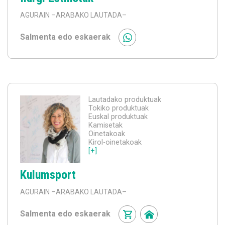
AGURAIN
–ARABAKO LAUTADA–
Salmenta edo eskaerak
Lautadako produktuak
Tokiko produktuak
Euskal produktuak
Kamisetak
Oinetakoak
Kirol-oinetakoak
[+]
Kulumsport
AGURAIN
–ARABAKO LAUTADA–
Salmenta edo eskaerak