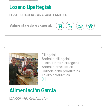
Lozano Upeltegiak
LEZA
–GUARDIA - ARABAKO ERRIOXA–
Salmenta edo eskaerak
Elikagaiak
Arabako elikagaiak
Euskal Herriko elikagaiak
Arabako produktuak
Gorbeialdeko produktuak
Tokiko produktuak
[+]
Alimentación Garcia
IZARRA
–GORBEIALDEA–