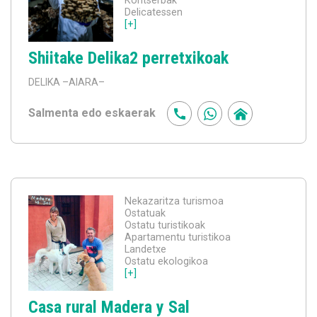
Kontserbak
Delicatessen
[+]
Shiitake Delika2 perretxikoak
DELIKA
–AIARA–
Salmenta edo eskaerak
Nekazaritza turismoa
Ostatuak
Ostatu turistikoak
Apartamentu turistikoa
Landetxe
Ostatu ekologikoa
[+]
Casa rural Madera y Sal