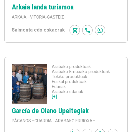
Arkaia landa turismoa
ARKAIA
–VITORIA-GASTEIZ–
Salmenta edo eskaerak
Arabako produktuak
Arabako Errioxako produktuak
Tokiko produktuak
Euskal produktuak
Edariak
Arabako edariak
[+]
García de Olano Upeltegiak
PÁGANOS
–GUARDIA - ARABAKO ERRIOXA–