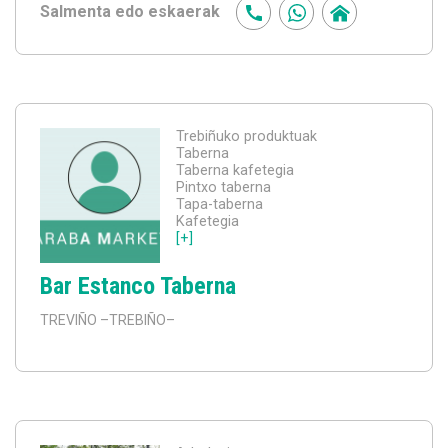
Salmenta edo eskaerak
Trebiñuko produktuak
Taberna
Taberna kafetegia
Pintxo taberna
Tapa-taberna
Kafetegia
[+]
Bar Estanco Taberna
TREVIÑO
–TREBIÑO–