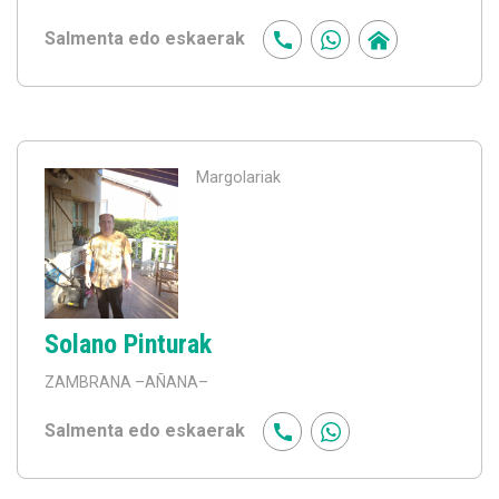
Salmenta edo eskaerak
Margolariak
Solano Pinturak
ZAMBRANA
–AÑANA–
Salmenta edo eskaerak