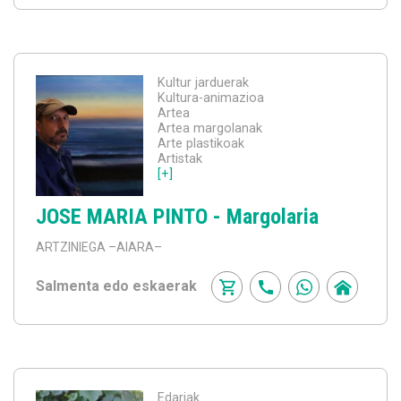
Kultur jarduerak
Kultura-animazioa
Artea
Artea margolanak
Arte plastikoak
Artistak
[+]
JOSE MARIA PINTO - Margolaria
ARTZINIEGA
–AIARA–
Salmenta edo eskaerak
Edariak