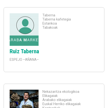
Taberna
Taberna kafetegia
Estankoa
Tabakoak
Ruiz Taberna
ESPEJO
–AÑANA–
Nekazaritza ekologikoa
Elikagaiak
Arabako elikagaiak
Euskal Herriko elikagaiak