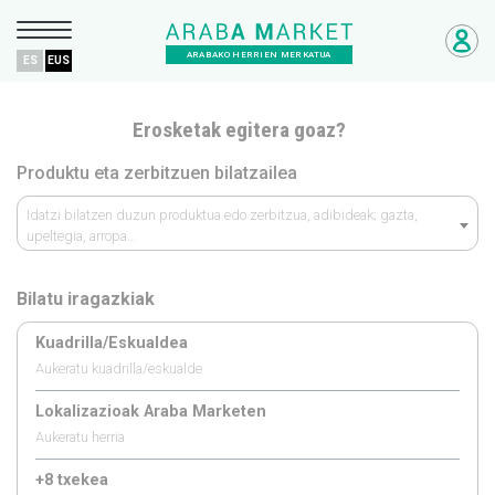
ARABAKO HERRIEN MERKATUA
ES
EUS
Erosketak egitera goaz?
Produktu eta zerbitzuen bilatzailea
Idatzi bilatzen duzun produktua edo zerbitzua, adibideak; gazta,
upeltegia, arropa…
Bilatu iragazkiak
Kuadrilla/Eskualdea
Aukeratu kuadrilla/eskualde
Lokalizazioak Araba Marketen
Aukeratu herria
+8 txekea