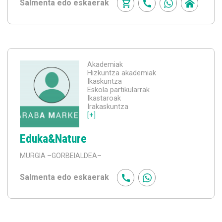
Salmenta edo eskaerak
Akademiak
Hizkuntza akademiak
Ikaskuntza
Eskola partikularrak
Ikastaroak
Irakaskuntza
[+]
Eduka&Nature
MURGIA
–GORBEIALDEA–
Salmenta edo eskaerak