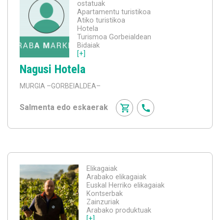
ostatuak
Apartamentu turistikoa
Atiko turistikoa
Hotela
Turismoa Gorbeialdean
Bidaiak
[+]
Nagusi Hotela
MURGIA
–GORBEIALDEA–
Salmenta edo eskaerak
Elikagaiak
Arabako elikagaiak
Euskal Herriko elikagaiak
Kontserbak
Zainzuriak
Arabako produktuak
[+]