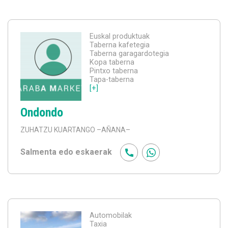
Euskal produktuak
Taberna kafetegia
Taberna garagardotegia
Kopa taberna
Pintxo taberna
Tapa-taberna
[+]
Ondondo
ZUHATZU KUARTANGO
–AÑANA–
Salmenta edo eskaerak
Automobilak
Taxia