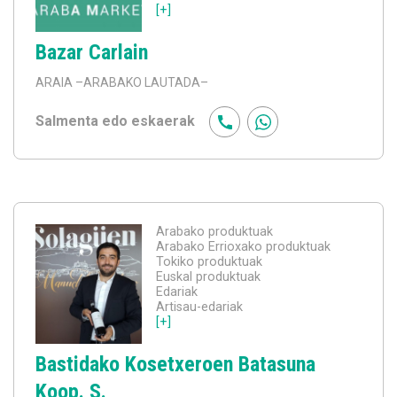
[+]
Bazar Carlain
ARAIA
–ARABAKO LAUTADA–
Salmenta edo eskaerak
Arabako produktuak
Arabako Errioxako produktuak
Tokiko produktuak
Euskal produktuak
Edariak
Artisau-edariak
[+]
Bastidako Kosetxeroen Batasuna
Koop. S.