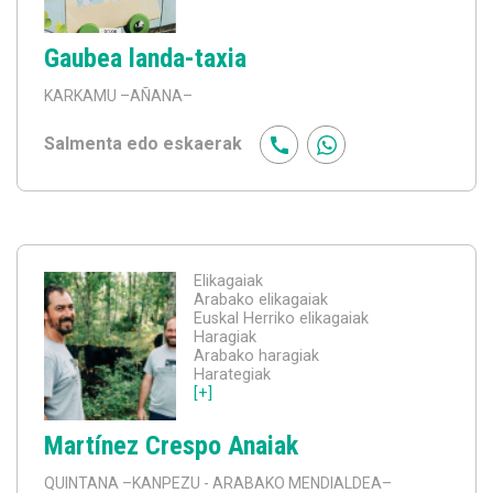
Gaubea landa-taxia
KARKAMU
–AÑANA–
Salmenta edo eskaerak
Elikagaiak
Arabako elikagaiak
Euskal Herriko elikagaiak
Haragiak
Arabako haragiak
Harategiak
[+]
Martínez Crespo Anaiak
QUINTANA
–KANPEZU - ARABAKO MENDIALDEA–