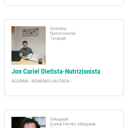
Dietetika
Nutrizionistak
Terapiak
Jon Curiel Dietista-Nutrizionista
AGURAIN
–ARABAKO LAUTADA–
Elikagaiak
Euskal Herriko elikagaiak