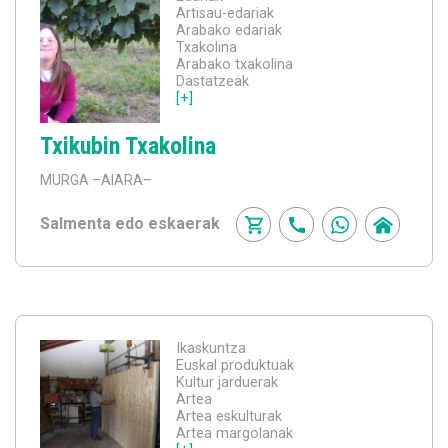
Artisau-edariak
Arabako edariak
Txakolina
Arabako txakolina
Dastatzeak
[+]
Txikubin Txakolina
MURGA
–AIARA–
Salmenta edo eskaerak
Ikaskuntza
Euskal produktuak
Kultur jarduerak
Artea
Artea eskulturak
Artea margolanak