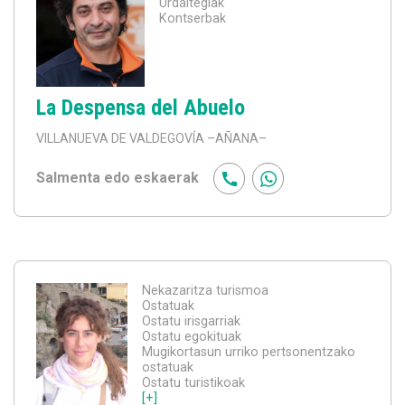
Urdaitegiak
Kontserbak
La Despensa del Abuelo
VILLANUEVA DE VALDEGOVÍA
–AÑANA–
Salmenta edo eskaerak
Nekazaritza turismoa
Ostatuak
Ostatu irisgarriak
Ostatu egokituak
Mugikortasun urriko pertsonentzako
ostatuak
Ostatu turistikoak
[+]