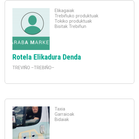
Elikagaiak
Trebiñuko produktuak
Tokiko produktuak
Bisitak Trebiñun
Rotela Elikadura Denda
TREVIÑO
–TREBIÑO–
Taxia
Garraioak
Bidaiak