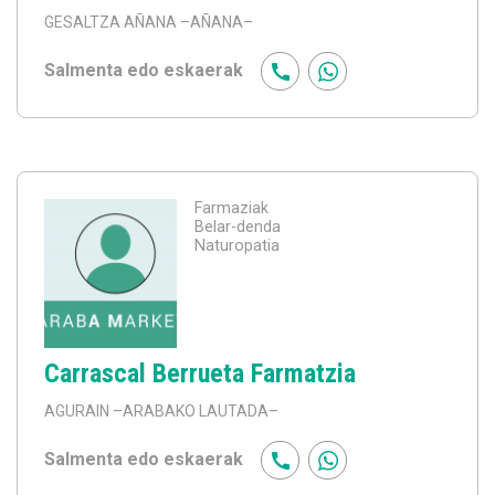
GESALTZA AÑANA
–AÑANA–
Salmenta edo eskaerak
Farmaziak
Belar-denda
Naturopatia
Carrascal Berrueta Farmatzia
AGURAIN
–ARABAKO LAUTADA–
Salmenta edo eskaerak