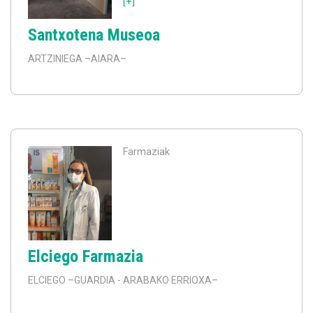
[+]
Santxotena Museoa
ARTZINIEGA
–AIARA–
Farmaziak
Elciego Farmazia
ELCIEGO
–GUARDIA - ARABAKO ERRIOXA–