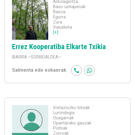
Arbolagintza
Baso-ustiapenak
Basoa
Egurra
Zura
Inausketa
[+]
Errez Kooperatiba Elkarte Txikia
IBARRA
–GORBEIALDEA–
Salmenta edo eskaerak
Imitaziozko bitxiak
Lurrindegia
Osagarriak
Oparitarako gauzak
Poltsak
Zorroak