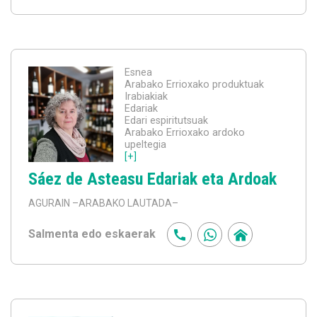
Esnea
Arabako Errioxako produktuak
Irabiakiak
Edariak
Edari espiritutsuak
Arabako Errioxako ardoko
upeltegia
[+]
Sáez de Asteasu Edariak eta Ardoak
AGURAIN
–ARABAKO LAUTADA–
Salmenta edo eskaerak