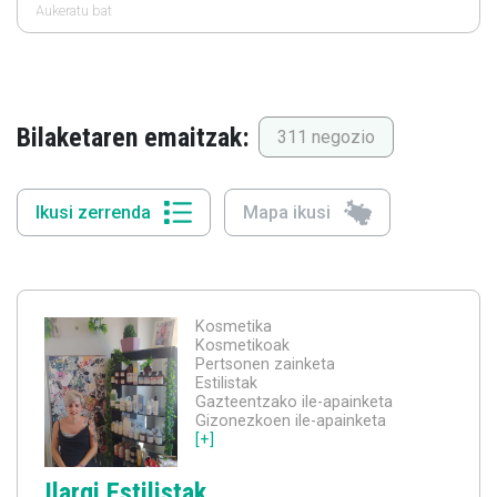
Aukeratu bat
Bilaketaren emaitzak:
311 negozio
Ikusi zerrenda
Mapa ikusi
Kosmetika
Kosmetikoak
Pertsonen zainketa
Estilistak
Gazteentzako ile-apainketa
Gizonezkoen ile-apainketa
[+]
Ilargi Estilistak