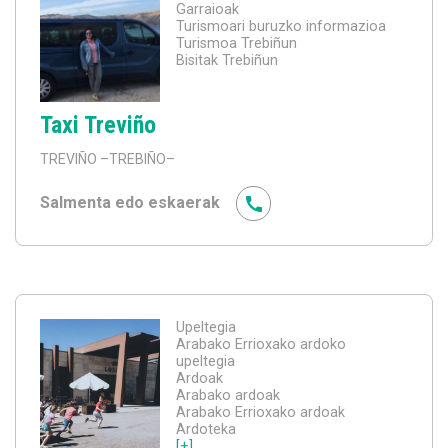
Garraioak
Turismoari buruzko informazioa
Turismoa Trebiñun
Bisitak Trebiñun
Taxi Treviño
TREVIÑO
–TREBIÑO–
Salmenta edo eskaerak
Upeltegia
Arabako Errioxako ardoko
upeltegia
Ardoak
Arabako ardoak
Arabako Errioxako ardoak
Ardoteka
[+]