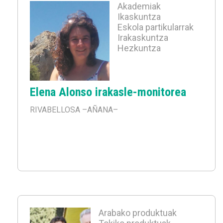
Akademiak
Ikaskuntza
Eskola partikularrak
Irakaskuntza
Hezkuntza
Elena Alonso irakasle-monitorea
RIVABELLOSA
–AÑANA–
Arabako produktuak