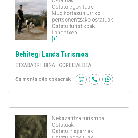
Ostatuak
Ostatu egokituak
Mugikortasun urriko
pertsonentzako ostatuak
Ostatu turistikoak
Landetxea
[+]
Behitegi Landa Turismoa
ETXABARRI IBIÑA
–GORBEIALDEA–
Salmenta edo eskaerak
Nekazaritza turismoa
Ostatuak
Ostatu irisgarriak
Ostatu egokituak