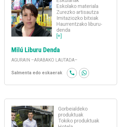
Eskulanak
Eskolako materiala
Zurezko artisautza
Imitaziozko bitxiak
Haurrentzako liburu-
denda
[+]
Milú Liburu Denda
AGURAIN
–ARABAKO LAUTADA–
Salmenta edo eskaerak
Gorbeialdeko
produktuak
Tokiko produktuak
Hotela