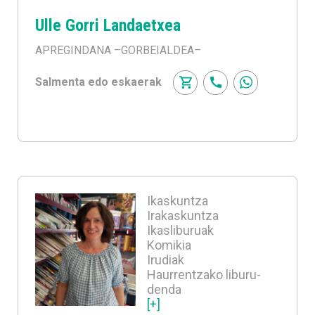
Ulle Gorri Landaetxea
APREGINDANA
–GORBEIALDEA–
Salmenta edo eskaerak
Ikaskuntza
Irakaskuntza
Ikasliburuak
Komikia
Irudiak
Haurrentzako liburu-
denda
[+]