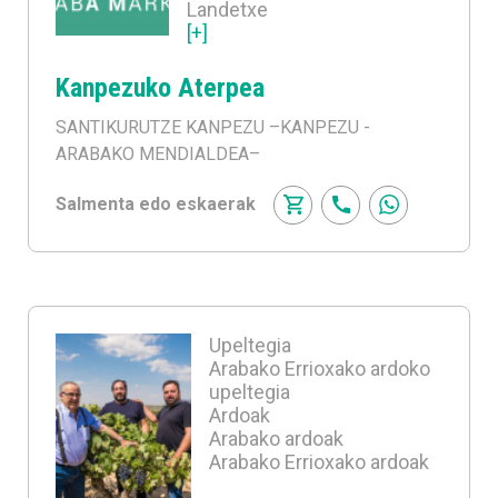
Landetxe
[+]
Kanpezuko Aterpea
SANTIKURUTZE KANPEZU
–KANPEZU -
ARABAKO MENDIALDEA–
Salmenta edo eskaerak
Upeltegia
Arabako Errioxako ardoko
upeltegia
Ardoak
Arabako ardoak
Arabako Errioxako ardoak