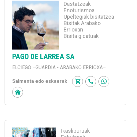
Dastatzeak
Enoturismoa
Upeltegiak bisitatzea
Bisitak Arabako
Errioxan
Bisita gidatuak
PAGO DE LARREA SA
ELCIEGO
–GUARDIA - ARABAKO ERRIOXA–
Salmenta edo eskaerak
Ikasliburuak