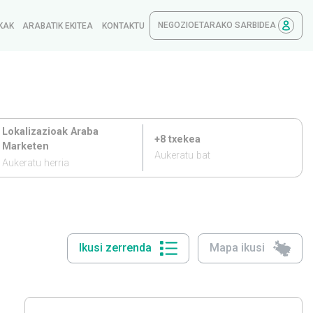
NEGOZIOETARAKO SARBIDEA
KAK
ARABATIK EKITEA
KONTAKTU
Lokalizazioak Araba
+8 txekea
Marketen
Aukeratu bat
Aukeratu herria
Ikusi zerrenda
Mapa ikusi