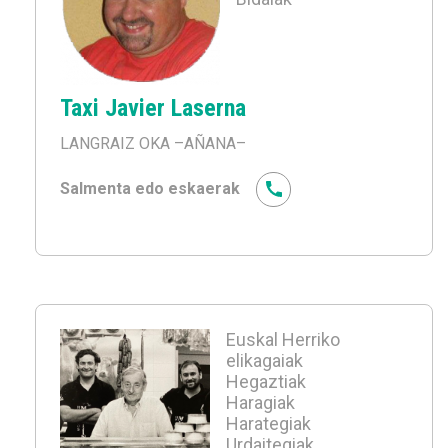
Taxi Javier Laserna
LANGRAIZ OKA
–AÑANA–
Salmenta edo eskaerak
Euskal Herriko
elikagaiak
Hegaztiak
Haragiak
Harategiak
Urdaitegiak