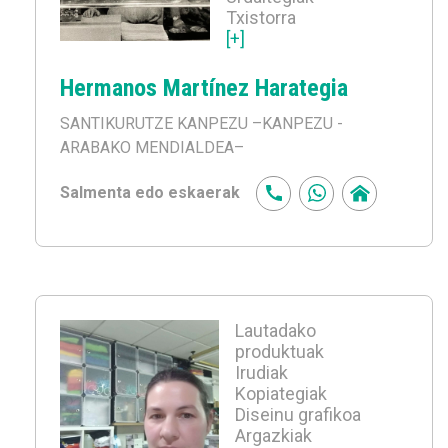
Txistorra
[+]
Hermanos Martínez Harategia
SANTIKURUTZE KANPEZU
–KANPEZU -
ARABAKO MENDIALDEA–
Salmenta edo eskaerak
Lautadako
produktuak
Irudiak
Kopiategiak
Diseinu grafikoa
Argazkiak