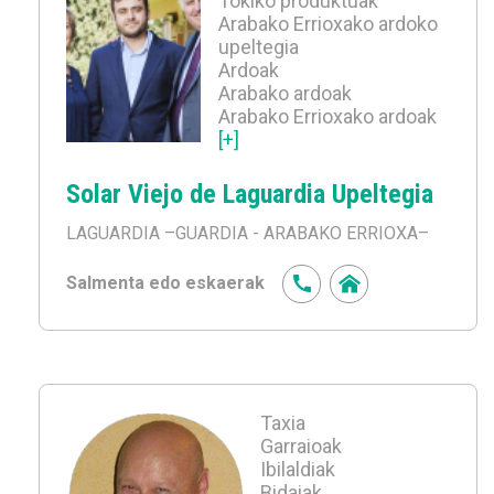
Tokiko produktuak
Arabako Errioxako ardoko
upeltegia
Ardoak
Arabako ardoak
Arabako Errioxako ardoak
[+]
Solar Viejo de Laguardia Upeltegia
LAGUARDIA
–GUARDIA - ARABAKO ERRIOXA–
Salmenta edo eskaerak
Taxia
Garraioak
Ibilaldiak
Bidaiak