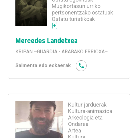
Mugikortasun urriko
pertsonentzako ostatuak
Ostatu turistikoak
[+]
Mercedes Landetxea
KRIPAN
–GUARDIA - ARABAKO ERRIOXA–
Salmenta edo eskaerak
Kultur jarduerak
Kultura-animazioa
Arkeologia eta
Ondarea
Artea
Kultura