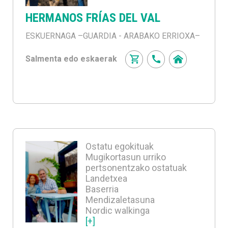
HERMANOS FRÍAS DEL VAL
ESKUERNAGA
–GUARDIA - ARABAKO ERRIOXA–
Salmenta edo eskaerak
Ostatu egokituak
Mugikortasun urriko
pertsonentzako ostatuak
Landetxea
Baserria
Mendizaletasuna
Nordic walkinga
[+]