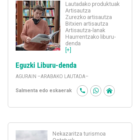
Lautadako produktuak
Artisautza
Zurezko artisautza
Bitxien artisautza
Artisautza-lanak
Haurrentzako liburu-
denda
[+]
Eguzki Liburu-denda
AGURAIN
–ARABAKO LAUTADA–
Salmenta edo eskaerak
Nekazaritza turismoa