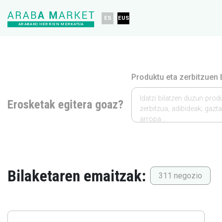
ES
EUS
ARABAKO HERRIEN MERKATUA
Produktu eta zerbitzuen b
Idatzi bilatzen duzun pro
Erosketak egitera goaz?
zerbitzua, adibideak; gazta
arropa…
Bilaketaren emaitzak:
311 negozio