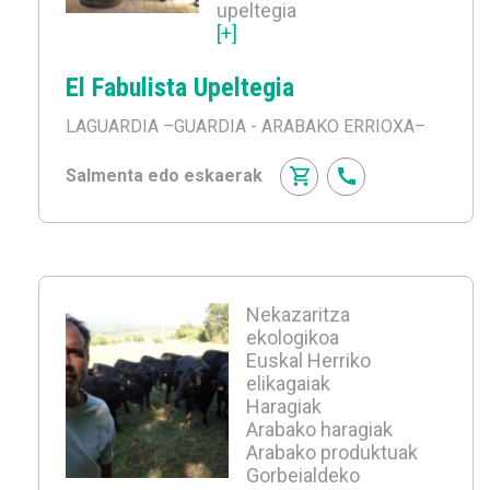
upeltegia
[+]
El Fabulista Upeltegia
LAGUARDIA
–GUARDIA - ARABAKO ERRIOXA–
Salmenta edo eskaerak
Nekazaritza
ekologikoa
Euskal Herriko
elikagaiak
Haragiak
Arabako haragiak
Arabako produktuak
Gorbeialdeko