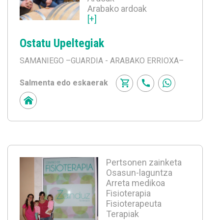
Arabako ardoak
[+]
Ostatu Upeltegiak
SAMANIEGO
–GUARDIA - ARABAKO ERRIOXA–
Salmenta edo eskaerak
Pertsonen zainketa
Osasun-laguntza
Arreta medikoa
Fisioterapia
Fisioterapeuta
Terapiak