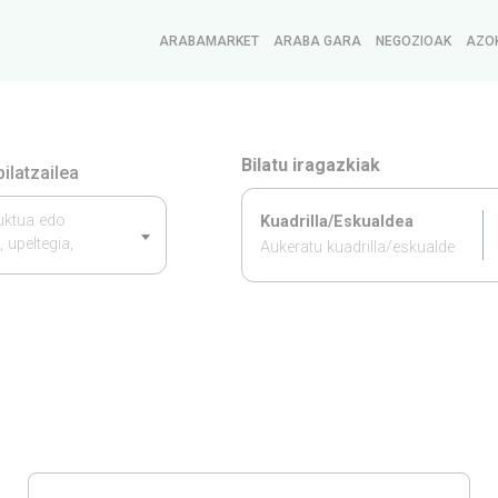
ARABAMARKET
ARABA GARA
NEGOZIOAK
AZO
Bilatu iragazkiak
ilatzailea
duktua edo
Kuadrilla/Eskualdea
, upeltegia,
Aukeratu kuadrilla/eskualde