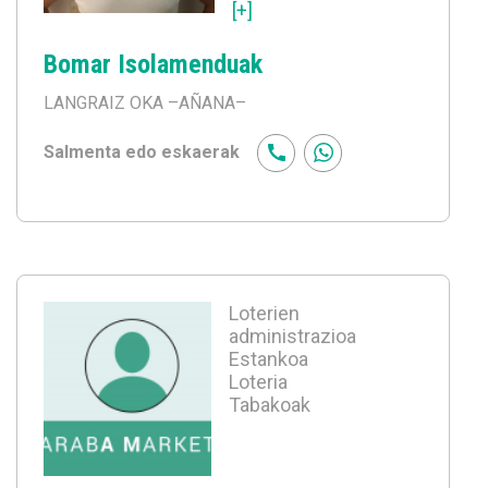
[+]
Bomar Isolamenduak
LANGRAIZ OKA
–AÑANA–
Salmenta edo eskaerak
Loterien
administrazioa
Estankoa
Loteria
Tabakoak