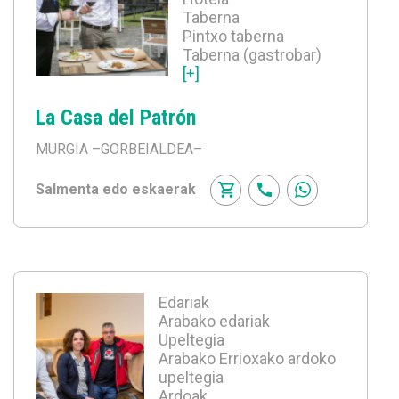
Taberna
Pintxo taberna
Taberna (gastrobar)
[+]
La Casa del Patrón
MURGIA
–GORBEIALDEA–
Salmenta edo eskaerak
Edariak
Arabako edariak
Upeltegia
Arabako Errioxako ardoko
upeltegia
Ardoak