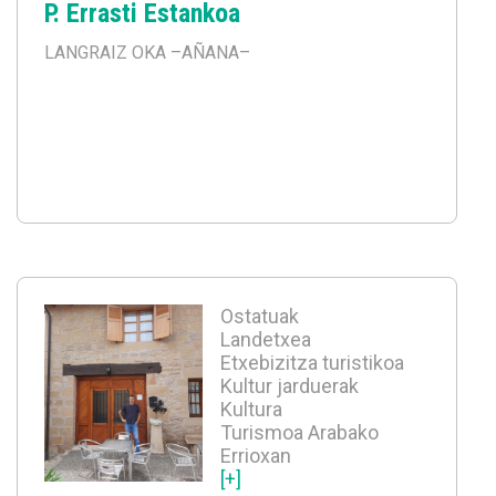
P. Errasti Estankoa
LANGRAIZ OKA
–AÑANA–
Ostatuak
Landetxea
Etxebizitza turistikoa
Kultur jarduerak
Kultura
Turismoa Arabako
Errioxan
[+]