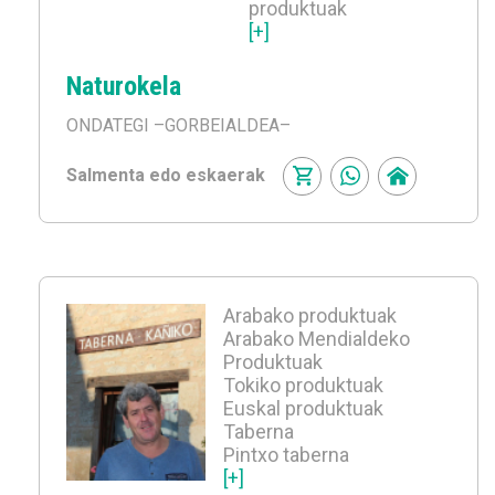
produktuak
[+]
Naturokela
ONDATEGI
–GORBEIALDEA–
Salmenta edo eskaerak
Arabako produktuak
Arabako Mendialdeko
Produktuak
Tokiko produktuak
Euskal produktuak
Taberna
Pintxo taberna
[+]