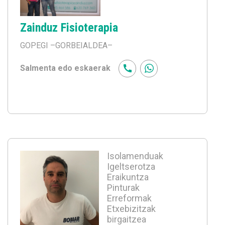
Zainduz Fisioterapia
GOPEGI
–GORBEIALDEA–
Salmenta edo eskaerak
Isolamenduak
Igeltserotza
Eraikuntza
Pinturak
Erreformak
Etxebizitzak
birgaitzea