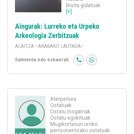
Bisita gidatuak
[+]
Aingurak: Lurreko eta Urpeko
Arkeologia Zerbitzuak
ALAITZA
–ARABAKO LAUTADA–
Salmenta edo eskaerak
Aterpetxea
Ostatuak
Ostatu irisgarriak
Ostatu egokituak
Mugikortasun urriko
pertsonentzako ostatuak