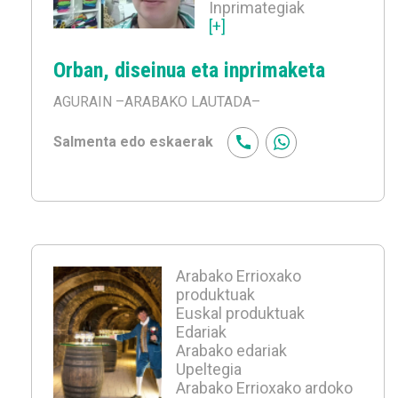
Inprimategiak
[+]
Orban, diseinua eta inprimaketa
AGURAIN
–ARABAKO LAUTADA–
Salmenta edo eskaerak
Arabako Errioxako
produktuak
Euskal produktuak
Edariak
Arabako edariak
Upeltegia
Arabako Errioxako ardoko